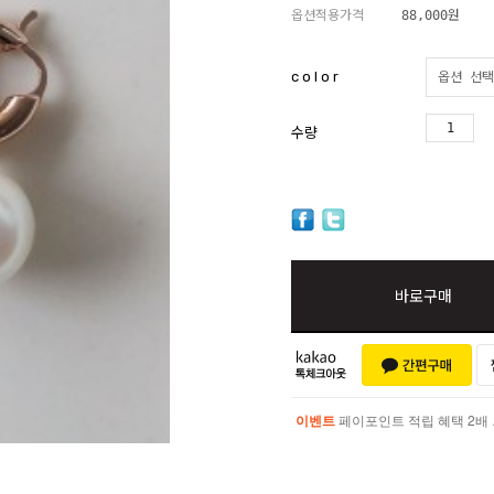
옵션적용가격
88,000
원
c o l o r
수량
바로구매
이벤트
페이포인트 적립 혜택 2배 UP!
이벤트
페이포인트 적립 혜택 2배 UP!