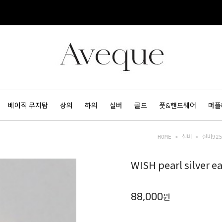
베이직 무지탑
상의
하의
실버
골드
풋&핸드웨어
머플
HOME
>
실버
>
실버92
WISH pearl silve
88,000
원