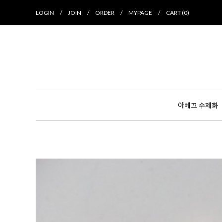
LOGIN
/
JOIN
/
ORDER
/
MYPAGE
/
CART (
0
)
아베끄 수제화