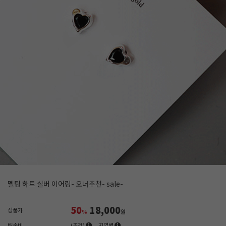
멜팅 하트 실버 이어링- 오너추천- sale-
50
18,000
상품가
%
원
배송비
(조건)
지역별