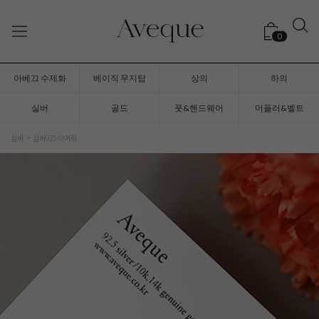
0
아베끄 수제화
베이직 무지탑
상의
하의
실버
골드
풋&핸드웨어
머플러&벨트
실버
실버925 이어링