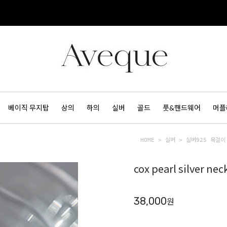
베이직 무지탑
상의
하의
실버
골드
풋&핸드웨어
머플
HOME
>
실버
>
실버925 목걸이
cox pearl silver 
38,000
원