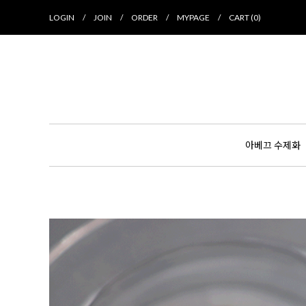
LOGIN
/
JOIN
/
ORDER
/
MYPAGE
/
CART (
0
)
아베끄 수제화