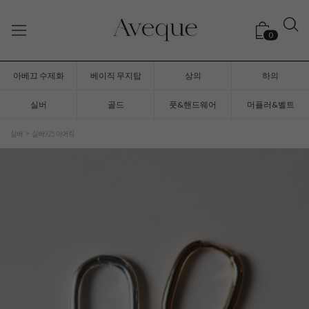
0
아베끄 수제화
베이직 무지탑
상의
하의
실버
골드
풋&핸드웨어
머플러&벨트
실버
실버925 이어링