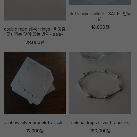
dots silver anklet -SALE- 발목
용-
16,000원
double rope silver rings- 피팅감
굿+ 끼는 맛이 있는 반지- sale-
28,000원
rainbow silver bracelets- sale-
selena drops silver bracelets
19,000원
180,000원