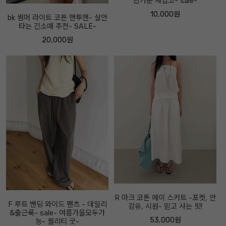
반가운 재입고- sale-
10,000원
bk 썸머 라이트 코튼 맨투맨- 살안
타는 긴소매 추천- SALE-
20,000원
R 마크 코튼 에이 스커트 -포켓, 안
F 루트 밴딩 와이드 팬츠 - 데일리
감유, 시원- 믿고 사는 핏!
&출근룩- sale- 여름가을모두가
53,000원
능- 퀄리티 굿-