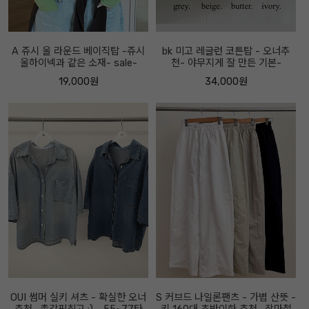
A 쥬시 울 라운드 베이직탑 -쥬시
bk 미고 레글런 코튼탑 - 오너추
울하이넥과 같은 소재- sale-
천- 야무지게 잘 만든 기본-
19,000원
34,000원
OUI 썸머 실키 셔츠 - 확실한 오너
S 커브드 나일론팬츠 - 가볍 산뜻 -