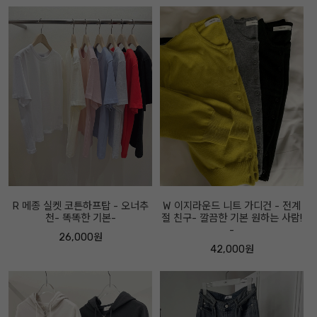
R 메종 실켓 코튼하프탑 - 오너추
W 이지라운드 니트 가디건 - 전계
천- 똑똑한 기본-
절 친구- 깔끔한 기본 원하는 사람!
-
26,000원
42,000원