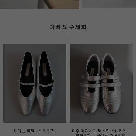
아베끄 수제화
미우 메리제인 램스킨 스니커즈 +
아메끄메이드 FF 메리제인 레더 스