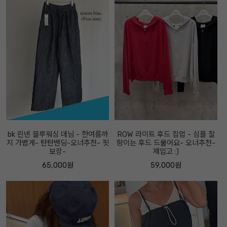
bk 린넨 블루워싱 데님 - 한여름까
ROW 라이트 후드 집업 - 심플 찰
지 가볍게- 탄탄밴딩-오너추천- 핏
랑이는 후드 드물어요- 오너추천-
보장-
재입고 :)
65,000원
59,000원