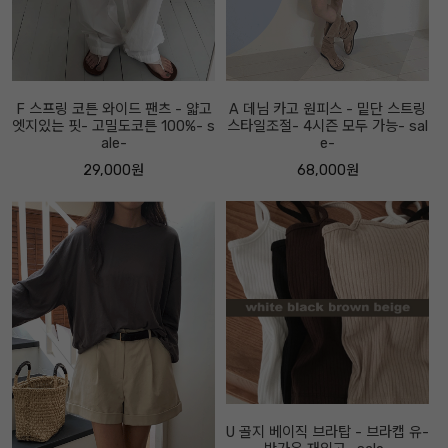
F 스프링 코튼 와이드 팬츠 - 얇고
A 데님 카고 원피스 - 밑단 스트링
엣지있는 핏- 고밀도코튼 100%- s
스타일조절- 4시즌 모두 가능- sal
ale-
e-
29,000원
68,000원
U 골지 베이직 브라탑 - 브라캡 유-