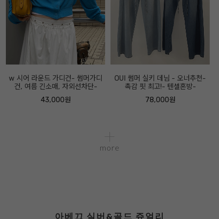
w 시어 라운드 가디건- 썸머가디
OUI 썸머 실키 데님 - 오너추천-
건, 여름 긴소매, 자외선차단-
촉감 핏 최고!- 텐셀혼방-
43,000원
78,000원
more
아베끄 실버&골드 쥬얼리