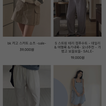
bk 카고 스커트 쇼츠 -sale-
S 스트링 테리 점푸수트 - 데일리
& 여행룩 &기내룩- 오너추천 - 가
39,000원
볍고 보들보들- SALE-
19,000원