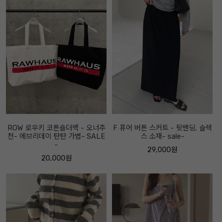
ROW 로우키 코튼숄더백 - 오너추
F 퓨어 버튼 스커트 - 뒷밴딩, 슬렉
천- 에브리데이 탄탄 가볍- SALE
스 소재- sale-
-
29,000원
20,000원