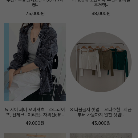
추천- 촉감핏최고 :) - 55~77타
키 160대 초반이하 추천- 장마철
켓-
추천템-
75,000원
38,000원
W 시어 써머 오버셔츠 - 스트라이
S 더블골지 셋업 - 오너추천- 지금
프, 잔체크- 여리핏- 자외선off -
부터 가을까지 알찬 셋업!-
49,000원
43,000원