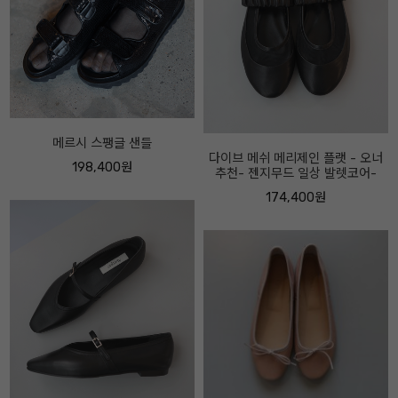
다이브 메쉬 메리제인 플랫 - 오너
추천- 젠지무드 일상 발렛코어-
포지 이탈리안 레더 부츠 - 롱부터
앵클까지 - 오너추천- 굽 4센티
174,400원
310,400원