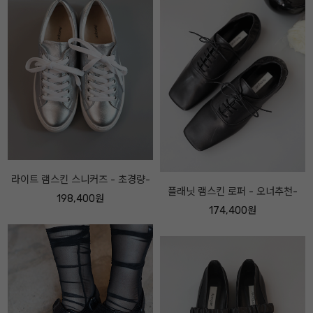
플래닛 램스킨 로퍼 - 오너추천-
투버클 레더 미드하이 부츠 - 오너
추천-
174,400원
238,400원