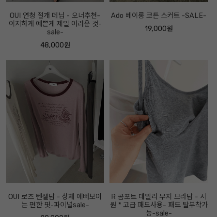
OUI 연청 절개 데님 - 오너추천-
Ado 베이롱 코튼 스커트 -SALE-
이지하게 예쁜게 제일 어려운 것-
19,000원
sale-
48,000원
OUI 로즈 텐셀탑 - 상체 예뻐보이
R 콤포트 데일리 무지 브라탑 - 시
는 편한 핏-파이널sale-
원 * 고급 패드사용- 패드 탈부착가
능-sale-