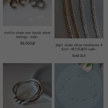
motto chain one touch silver
earings -sale-
38,000원
dept. chain silver necklaces 4
5cm -베스트셀러-sale-
Sold Out