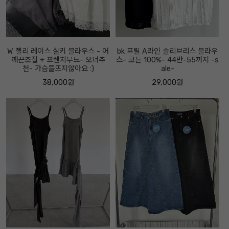
W 젤리 레이스 실키 블라우스 - 어
bk 프릴 A라인 슬리브리스 블라우
깨끈조절 + 프렌치무드- 오너추
스- 코튼 100%- 44반-55까지 -s
천- 가슴들뜨지않아요 :)
ale-
38,000원
29,000원