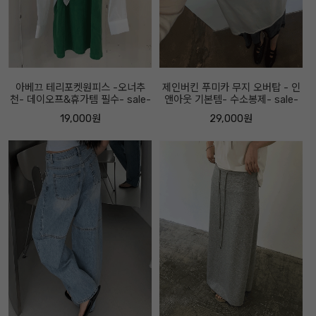
아베끄 테리포켓원피스 -오너추
제인버킨 푸미카 무지 오버탑 - 인
천- 데이오프&휴가템 필수- sale-
앤아웃 기본템- 수소봉제- sale-
19,000원
29,000원