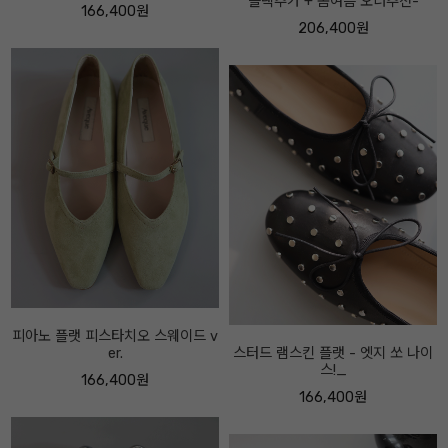
블랙추가 + 봄여름 오너추천-
니커즈 -오너추천- 시그니처디자
인-
206,400원
174,400원
스터드 램스킨 플랫 - 엣지 쏘 나이
스!_
뮤 블랙 레더 앵클 -굽7센티-
166,400원
262,400원