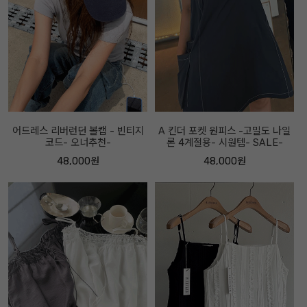
어드레스 리버런던 볼캡 - 빈티지
A 킨더 포켓 원피스 -고밀도 나일
코드- 오너추천-
론 4계절용- 시원템- SALE-
48,000원
48,000원