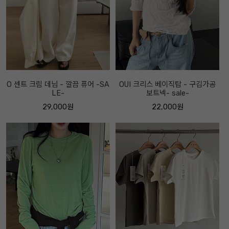
O 센트 크림 데님 - 깔끔 퓨어 -SA
OUI 크리스 베이직탑 - 구김가공
LE-
보트넥- sale-
29,000원
22,000원