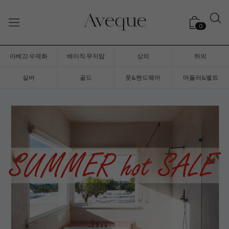
0
아베끄 수제화
베이직 무지탑
상의
하의
실버
골드
풋&핸드웨어
머플러&벨트