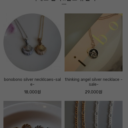
bonobono silver necklcaes-sal
thinking angel silver necklace -
e-
sale-
18,000원
29,000원