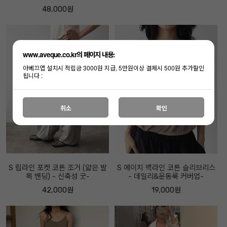
48,000원
www.aveque.co.kr의 페이지 내용:
아베끄앱 설치시 적립금 3000원 지급, 5만원이상 결제시 500원 추가할인
됩니다 :
취소
확인
S 립라인 포켓 코튼 조거 (얇은 발
S 에이치 백라인 코튼 슬리브리스
목 밴딩) - 신축성 굿-
- 데일리&운동룩 커버업-
42,000원
19,000원