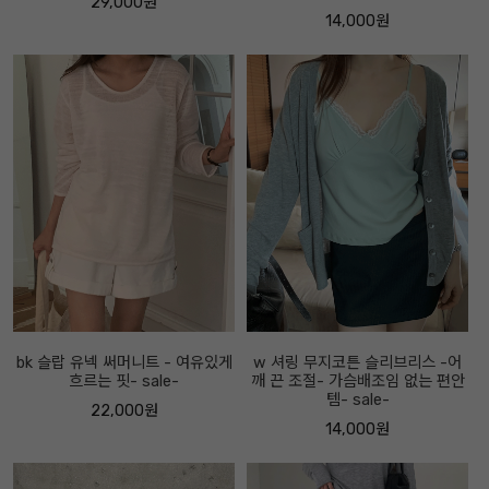
29,000원
14,000원
bk 슬랍 유넥 써머니트 - 여유있게
w 셔링 무지코튼 슬리브리스 -어
흐르는 핏- sale-
깨 끈 조절- 가슴배조임 없는 편안
템- sale-
22,000원
14,000원