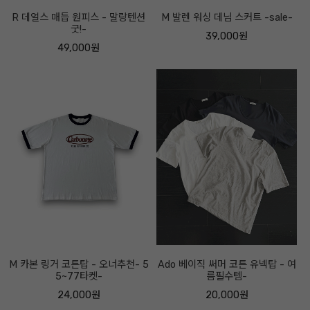
R 데얼스 매듭 원피스 - 말랑텐션
M 발렌 워싱 데님 스커트 -sale-
굿!-
39,000원
49,000원
M 카본 링거 코튼탑 - 오너추천- 5
Ado 베이직 써머 코튼 유넥탑 - 여
5~77타켓-
름필수템-
24,000원
20,000원