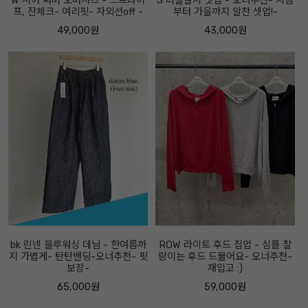
W 시어 써머 오버셔츠 - 스트라이
S 더블골지 셋업 - 오너추천- 지금
프, 잔체크- 여리핏- 자외선off -
부터 가을까지 알찬 셋업!-
49,000원
43,000원
bk 린넨 블루워싱 데님 - 한여름까
ROW 라이트 후드 집업 - 심플 찰
지 가볍게- 탄탄밴딩-오너추천- 핏
랑이는 후드 드물어요- 오너추천-
보장-
재입고 :)
65,000원
59,000원