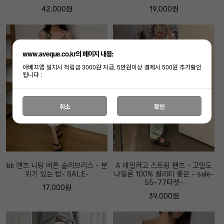
42,000원
19,000원
www.aveque.co.kr의 페이지 내용:
아베끄앱 설치시 적립금 3000원 지급, 5만원이상 결제시 500원 추가할인
됩니다 :
취소
확인
bk 앤츠 니팅 버튼 슬리브리스 - 분
A 데일카고 스트링 팬츠 - 고밀도
위기 있는 탑- SALE-
나일론 100% 퀄리티 좋은 - sale-
55~77타켓-
17,000원
39,000원