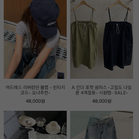
어드레스 리버런던 볼캡 - 빈티지
A 킨더 포켓 원피스 -고밀도 나일
코드- 오너추천-
론 4계절용- 시원템- SALE-
48,000원
48,000원