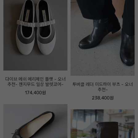
투버클 레더 미드하이 부츠 - 오너
로우 보우 로퍼-5센티 - 오너추천!-
추천-
166,400원
238,400원