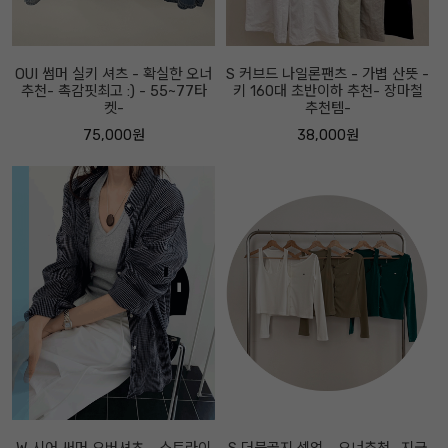
OUI 썸머 실키 셔츠 - 확실한 오너
S 커브드 나일론팬츠 - 가볍 산뜻 -
추천- 촉감핏최고 :) - 55~77타
키 160대 초반이하 추천- 장마철
켓-
추천템-
75,000원
38,000원