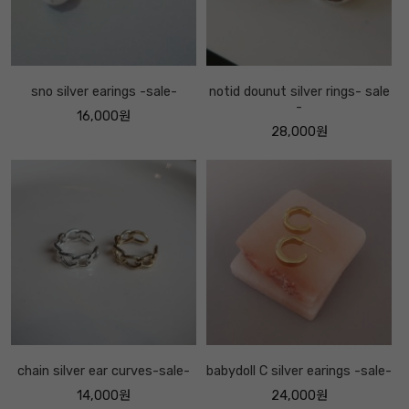
sno silver earings -sale-
notid dounut silver rings- sale
-
16,000원
28,000원
chain silver ear curves-sale-
babydoll C silver earings -sale-
14,000원
24,000원