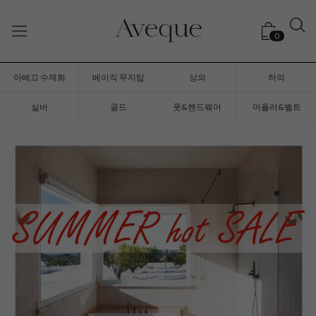
0
아베끄 수제화
베이직 무지탑
상의
하의
실버
골드
풋&핸드웨어
머플러&벨트