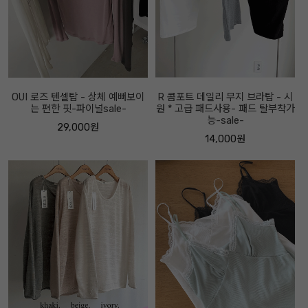
OUI 로즈 텐셀탑 - 상체 예뻐보이
R 콤포트 데일리 무지 브라탑 - 시
는 편한 핏-파이널sale-
원 * 고급 패드사용- 패드 탈부착가
능-sale-
29,000원
14,000원