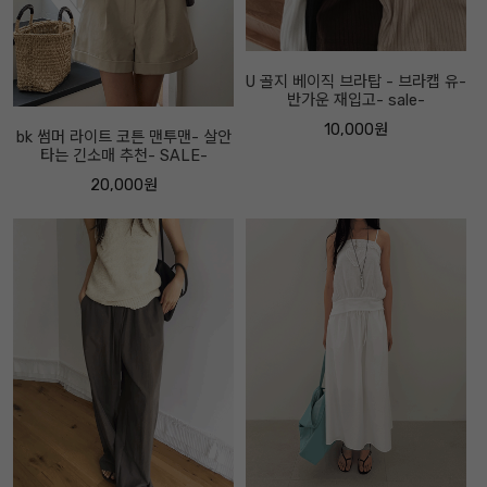
U 골지 베이직 브라탑 - 브라캡 유-
반가운 재입고- sale-
10,000원
bk 썸머 라이트 코튼 맨투맨- 살안
타는 긴소매 추천- SALE-
20,000원