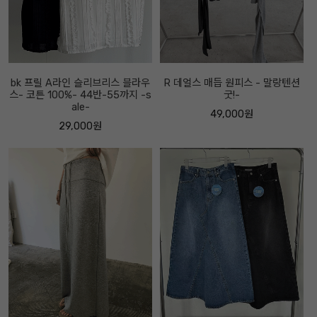
bk 프릴 A라인 슬리브리스 블라우
R 데얼스 매듭 원피스 - 말랑텐션
스- 코튼 100%- 44반-55까지 -s
굿!-
ale-
49,000원
29,000원