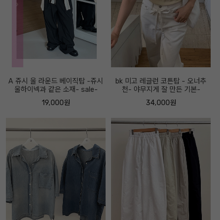
A 쥬시 울 라운드 베이직탑 -쥬시
bk 미고 레글런 코튼탑 - 오너추
울하이넥과 같은 소재- sale-
천- 야무지게 잘 만든 기본-
19,000원
34,000원