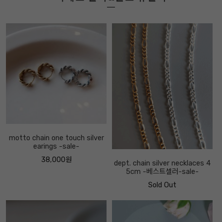
motto chain one touch silver
earings -sale-
38,000원
dept. chain silver necklaces 4
5cm -베스트셀러-sale-
Sold Out