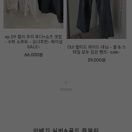
ep 09 캘리 추리 후디+쇼츠 셋업
- 수퍼 소프트 - 오너추천- 파이널
SALE-
OUI 벨티드 와이드 데님 - 퀄 & 스
타일 모두 잡은 팬츠- sale-
66,000원
39,000원
more
아베끄 실버&골드 쥬얼리