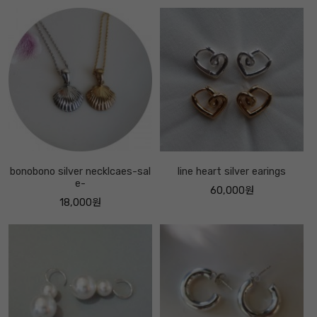
bonobono silver necklcaes-sal
line heart silver earings
e-
60,000원
18,000원