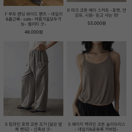
R 마크 코튼 에이 스커트 -포켓, 안
F 루트 밴딩 와이드 팬츠 - 데일리
감유, 시원- 믿고 사는 핏!
&출근룩- sale- 여름가을모두가
53,000원
능- 퀄리티 굿-
48,000원
S 립라인 포켓 코튼 조거 (얇은 발
S 에이치 백라인 코튼 슬리브리스
목 밴딩) - 신축성 굿-
- 데일리&운동룩 커버업-