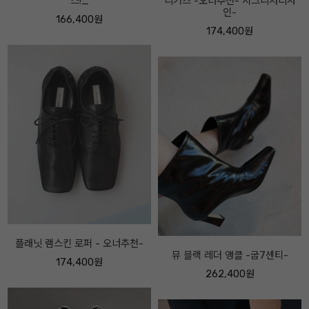
니커즈 -오너추천- 시그니처디자
베이지콤비
인-
174,400원
174,400원
아베끄메이드 FF 메리제인 레더 스
뮤 블랙 레더 앵클 -굽7센티-
니커즈 -보송퍼 ver -
262,400원
182,400원