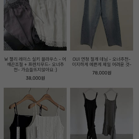
W 젤리 레이스 실키 블라우스 - 어
OUI 연청 절개 데님 - 오너추천-
깨끈조절 + 프렌치무드- 오너추
이지하게 예쁜게 제일 어려운 것-
천- 가슴들뜨지않아요 :)
78,000원
38,000원