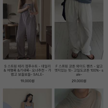
S 스트링 테리 점푸수트 - 데일리
F 스프링 코튼 와이드 팬츠 - 얇고
& 여행룩 &기내룩- 오너추천 - 가
엣지있는 핏- 고밀도코튼 100%- s
볍고 보들보들- SALE-
ale-
19,000원
29,000원