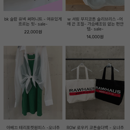
bk 슬랍 유넥 써머니트 - 여유있게
w 셔링 무지코튼 슬리브리스 -어
흐르는 핏- sale-
깨 끈 조절- 가슴배조임 없는 편안
템- sale-
22,000원
14,000원
아베끄 테리포켓원피스 -오너추
ROW 로우키 코튼숄더백 - 오너추