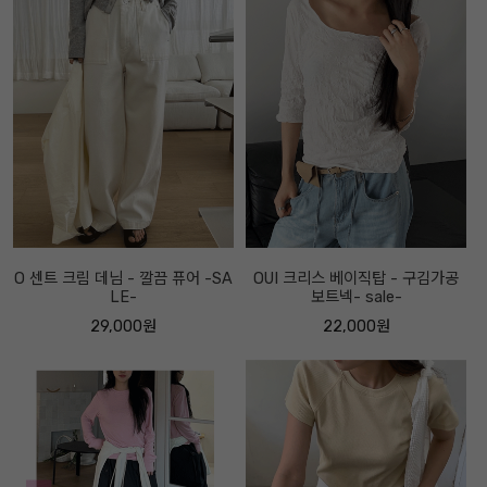
O 센트 크림 데님 - 깔끔 퓨어 -SA
OUI 크리스 베이직탑 - 구김가공
LE-
보트넥- sale-
29,000원
22,000원