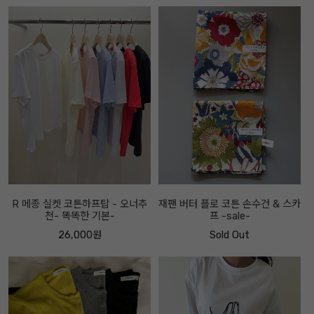
R 메종 실켓 코튼하프탑 - 오너추
재팬 버터 플로 코튼 손수건 & 스카
천- 똑똑한 기본-
프 -sale-
26,000원
Sold Out