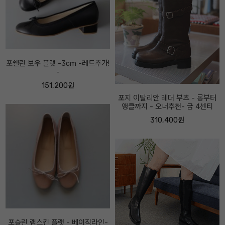
마니티 하이업 부츠 -속굽5cm, 2
센티 선택- 오너추천-
286,400원
포지 이탈리안 레더 부츠 - 롱부터
앵클까지 - 오너추천- 굽 4센티
310,400원