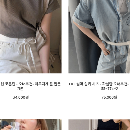
글런 코튼탑 - 오너추천- 야무지게 잘 만든
OUI 썸머 실키 셔츠 - 확실한 오너추천-
기본-
- 55~77타켓-
34,000원
75,000원