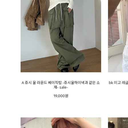
A 쥬시 울 라운드 베이직탑 -쥬시울하이넥과 같은 소
bk 미고 레
재- sale-
19,000원