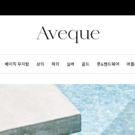
베이직 무지탑
상의
하의
실버
골드
풋&핸드웨어
머플