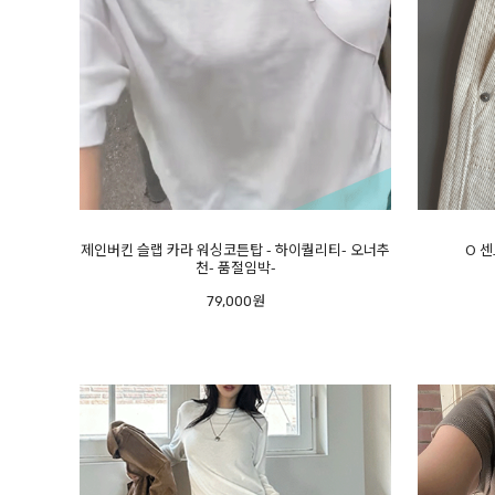
제인버킨 슬랩 카라 워싱코튼탑 - 하이퀄리티- 오너추
O 센
천- 품절임박-
79,000원