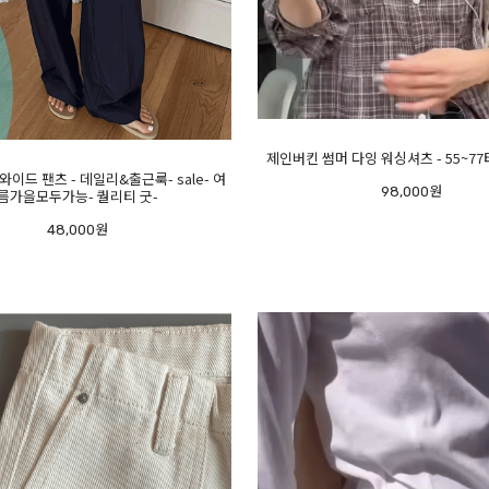
제인버킨 썸머 다잉 워싱셔츠 - 55~7
 와이드 팬츠 - 데일리&출근룩- sale- 여
98,000원
름가을모두가능- 퀄리티 굿-
48,000원