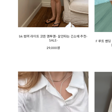
bk 썸머 라이트 코튼 맨투맨- 살안타는 긴소매 추천-
SALE-
F 루트 밴딩
29,000원