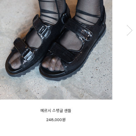
피아노 플랫 - 오너추천- 반가운 재진행 -
미우
208,000원