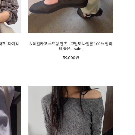
7타켓- 마지막
A 데일카고 스트링 팬츠 - 고밀도 나일론 100% 퀄리
티 좋은 - sale-
39,000원