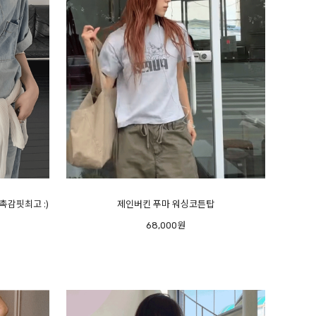
 촉감핏최고 :)
제인버킨 푸마 워싱코튼탑
68,000원