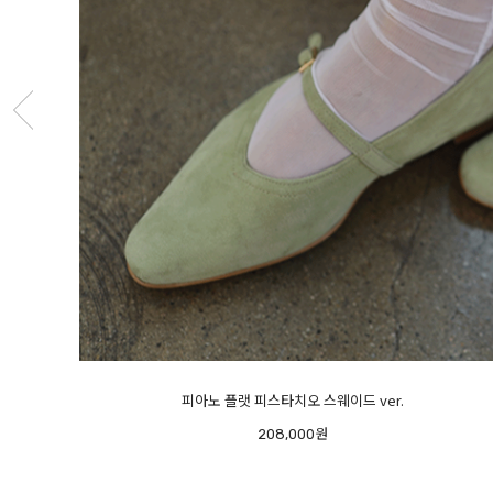
라이트 램스킨 스니커즈 - 초경량-
248,000원