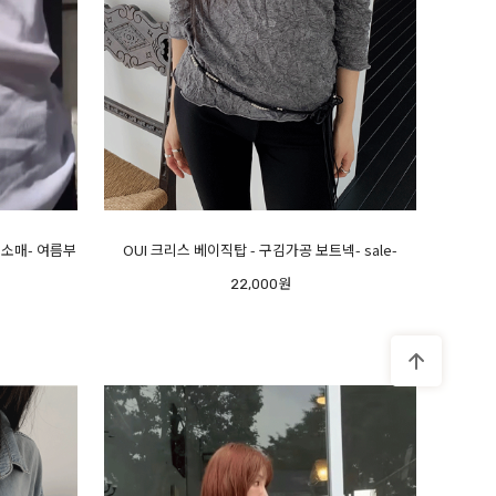
긴소매- 여름부
OUI 크리스 베이직탑 - 구김가공 보트넥- sale-
22,000원