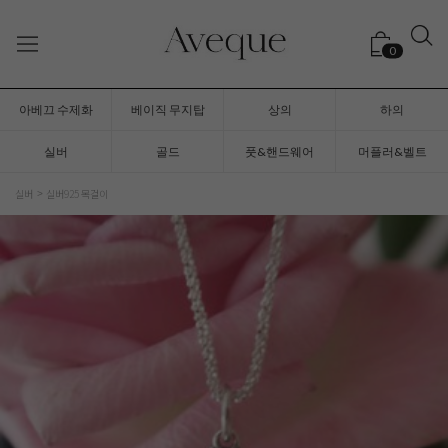
0
아베끄 수제화
베이직 무지탑
상의
하의
실버
골드
풋&핸드웨어
머플러&벨트
실버
실버925 목걸이