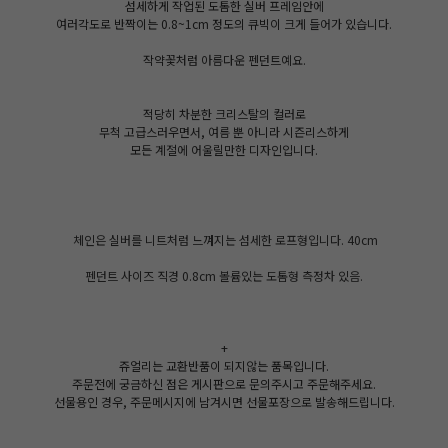
섬세하게 작업된 도톰한 실버 프레임안에
여러각도로 반짝이는 0.8~1cm 정도의 큐빅이 크게 들어가 있습니다.
작약꽃처럼 아름다운 펜던트예요.
적당히 차분한 크리스탈의 컬러로
무척 고급스러우면서, 여름 뿐 아니라 시즌리스하게
모든 계절에 어울릴만한 디자인입니다.
체인은 실버를 니트처럼 느껴지는 섬세한 로프형입니다. 40cm
펜던트 사이즈 직경 0.8cm 볼륨있는 도톰형 측정차 있음.
+
쥬얼리는 교환반품이 되지않는 품목입니다.
주문전에 궁금하신 점은 게시판으로 문의주시고 주문해주세요.
선물용인 경우, 주문메시지에 남겨시면 선물포장으로 발송해드립니다.