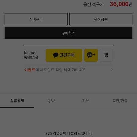
36,000
옵션 적용가
원
장바구니
관심상품
구매하기
이벤트
페이포인트 적립 혜택 2배 UP!
이벤트
페이포인트 적립 혜택 2배 UP!
상품상세
Q&A
리뷰
교환/환불
925 리얼실버 네클라스입니다.