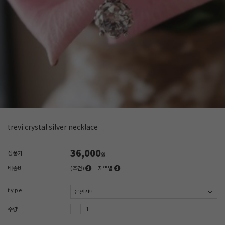
trevi crystal silver necklace
36,000
상품가
원
배송비
(조건)
지역별
t y p e
수량