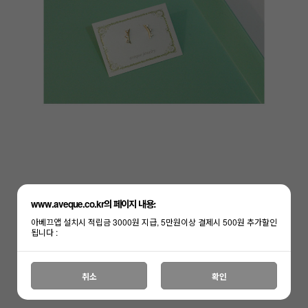
www.aveque.co.kr의 페이지 내용:
아베끄앱 설치시 적립금 3000원 지급, 5만원이상 결제시 500원 추가할인
됩니다 :
취소
확인