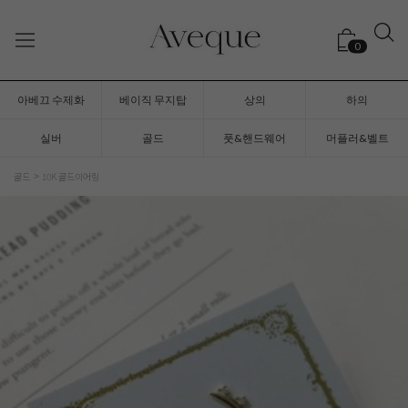
0
아베끄 수제화
베이직 무지탑
상의
하의
실버
골드
풋&핸드웨어
머플러&벨트
골드
10K 골드이어링