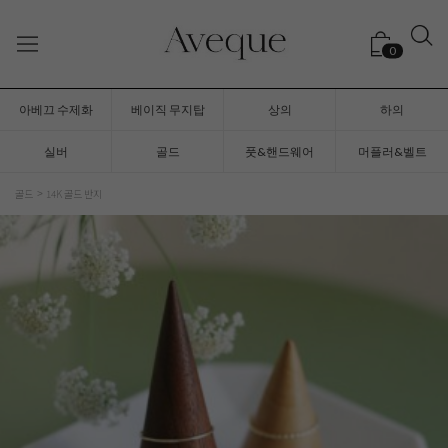
0
아베끄 수제화
베이직 무지탑
상의
하의
실버
골드
풋&핸드웨어
머플러&벨트
골드
14K 골드 반지