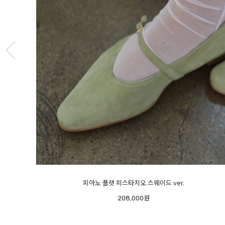
라이트 램스킨 스니커즈 - 초경량-
248,000원