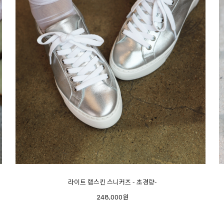
메르시 스팽글 샌들
248,000원