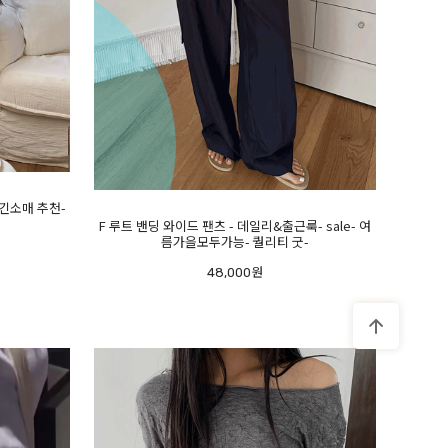
 긴소매 추천-
F 루트 밴딩 와이드 팬츠 - 데일리&출근룩- sale- 여
름가을모두가능- 퀄리티 굿-
48,000원