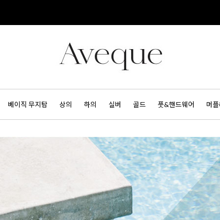
베이직 무지탑
상의
하의
실버
골드
풋&핸드웨어
머플