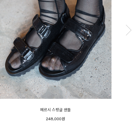
피아노 플랫 - 오너추천- 반가운 재진행 -
미우
208,000원