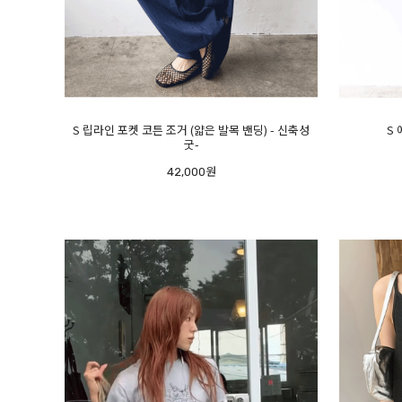
S 립라인 포켓 코튼 조거 (얇은 발목 밴딩) - 신축성
S
굿-
42,000원