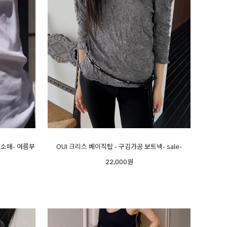
긴소매- 여름부
OUI 크리스 베이직탑 - 구김가공 보트넥- sale-
22,000원