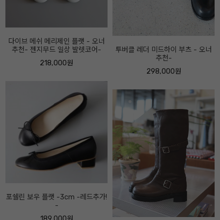
투버클 레더 미드하이 부츠 - 오너
로우 보우 로퍼-5센티 - 오너추천!-
추천-
208,000원
298,000원
마니티 하이업 부츠 -속굽5cm, 2
센티 선택- 오너추천-
358,000원