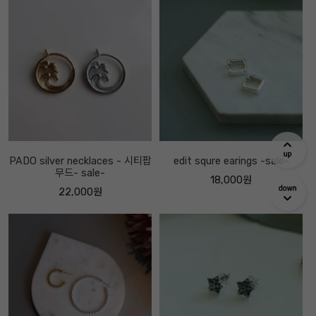
PADO silver necklaces - 시티팝
edit squre earings -sale-
무드- sale-
18,000원
22,000원