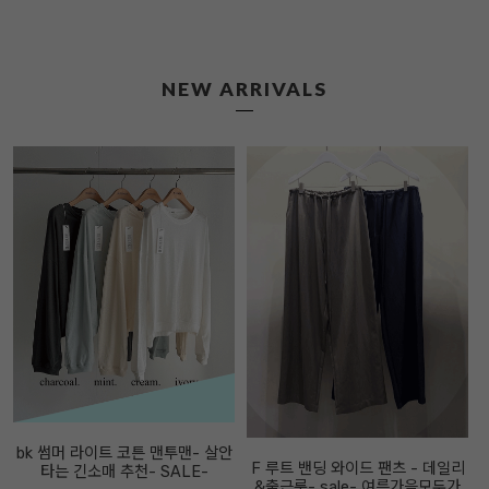
NEW ARRIVALS
bk 썸머 라이트 코튼 맨투맨- 살안
F 루트 밴딩 와이드 팬츠 - 데일리
타는 긴소매 추천- SALE-
&출근룩- sale- 여름가을모두가