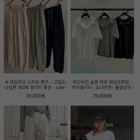
A 데일카고 스트링 팬츠 - 고밀도
제인버킨 슬랩 카라 워싱코튼탑 -
나일론 100% 퀄리티 좋은 - sale-
하이퀄리티- 오너추천- 품절임박-
39,000원
79,000원