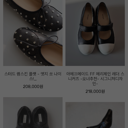
아메끄메이드 FF 메리제인 레더 스
아베끄메이드 FF 스트링 스니커즈
니커즈 -오너추천- 시그니처디자
베이지콤비
인-
218,000원
218,000원