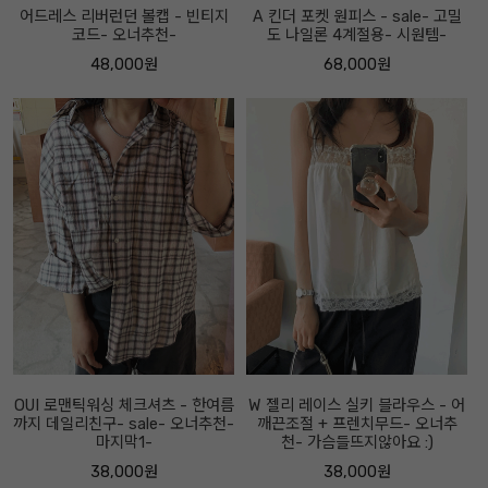
어드레스 리버런던 볼캡 - 빈티지
A 킨더 포켓 원피스 - sale- 고밀
코드- 오너추천-
도 나일론 4계절용- 시원템-
48,000원
68,000원
OUI 로맨틱워싱 체크셔츠 - 한여름
W 젤리 레이스 실키 블라우스 - 어
까지 데일리친구- sale- 오너추천-
깨끈조절 + 프렌치무드- 오너추
마지막1-
천- 가슴들뜨지않아요 :)
38,000원
38,000원