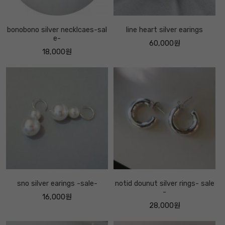
bonobono silver necklcaes-sal
line heart silver earings
e-
60,000원
18,000원
sno silver earings -sale-
notid dounut silver rings- sale
-
16,000원
28,000원