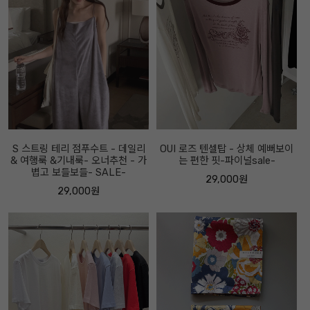
S 스트링 테리 점푸수트 - 데일리
OUI 로즈 텐셀탑 - 상체 예뻐보이
& 여행룩 &기내룩- 오너추천 - 가
는 편한 핏-파이널sale-
볍고 보들보들- SALE-
29,000원
29,000원