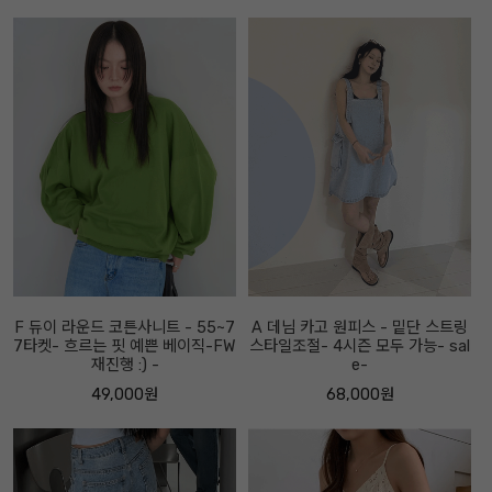
F 듀이 라운드 코튼사니트 - 55~7
A 데님 카고 원피스 - 밑단 스트링
7타켓- 흐르는 핏 예쁜 베이직-FW
스타일조절- 4시즌 모두 가능- sal
재진행 :) -
e-
49,000원
68,000원