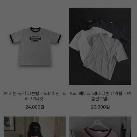
M 카본 링거 코튼탑 - 오너추천- 5
Ado 베이직 써머 코튼 유넥탑 - 여
5~77타켓-
름필수템-
24,000원
20,000원