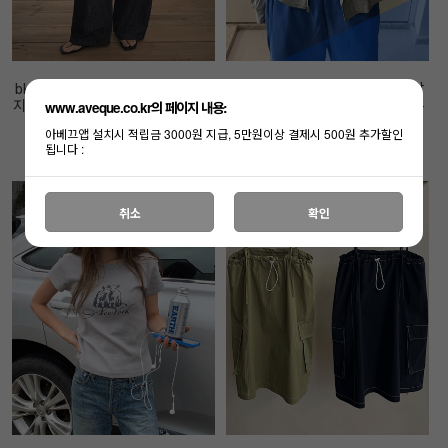
bk 린넨 블루워싱 데님 - 한여름까
ROW 라이트 후드 집업 - 심플 찰
www.aveque.co.kr의 페이지 내용:
지 가볍게- 탄탄밴딩-오너추천- 핏
랑이는 후드 드물어요- 오너추천-
보장-
재입고 :)
아베끄앱 설치시 적립금 3000원 지급, 5만원이상 결제시 500원 추가할인
됩니다 :
65,000원
59,000원
취소
확인