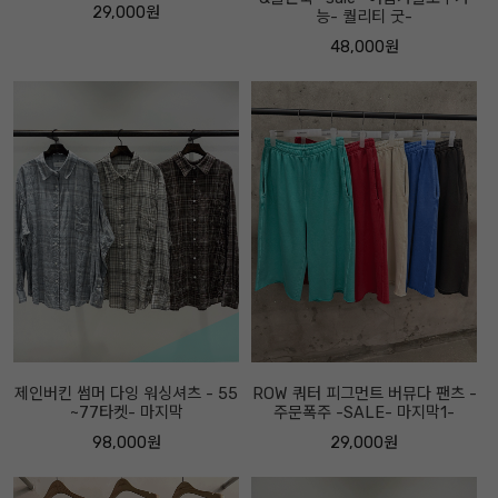
29,000원
능- 퀄리티 굿-
48,000원
제인버킨 썸머 다잉 워싱셔츠 - 55
ROW 쿼터 피그먼트 버뮤다 팬츠 -
~77타켓- 마지막
주문폭주 -SALE- 마지막1-
98,000원
29,000원