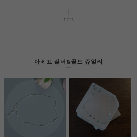
more
아베끄 실버&골드 쥬얼리