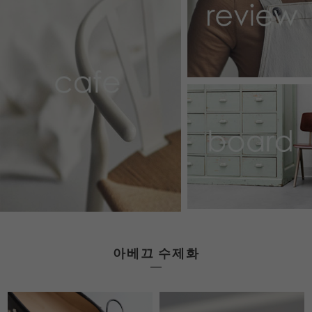
아베끄 수제화