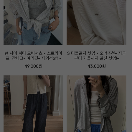
W 시어 써머 오버셔츠 - 스트라이
S 더블골지 셋업 - 오너추천- 지금
프, 잔체크- 여리핏- 자외선off -
부터 가을까지 알찬 셋업!-
49,000원
43,000원