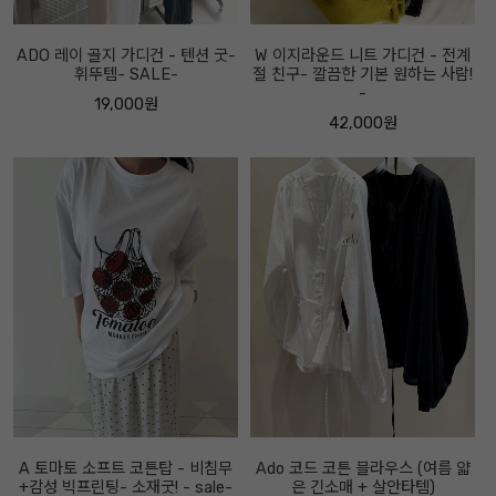
ADO 레이 골지 가디건 - 텐션 굿-
W 이지라운드 니트 가디건 - 전계
휘뚜템- SALE-
절 친구- 깔끔한 기본 원하는 사람!
-
19,000원
42,000원
A 토마토 소프트 코튼탑 - 비침무
Ado 코드 코튼 블라우스 (여름 얇
+감성 빅프린팅- 소재굿! - sale-
은 긴소매 + 살안타템)