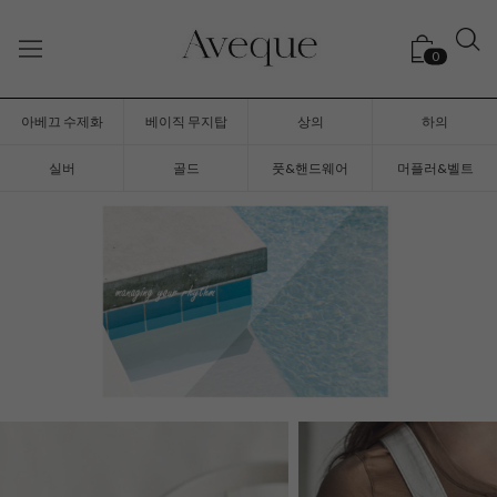
0
아베끄 수제화
베이직 무지탑
상의
하의
실버
골드
풋&핸드웨어
머플러&벨트