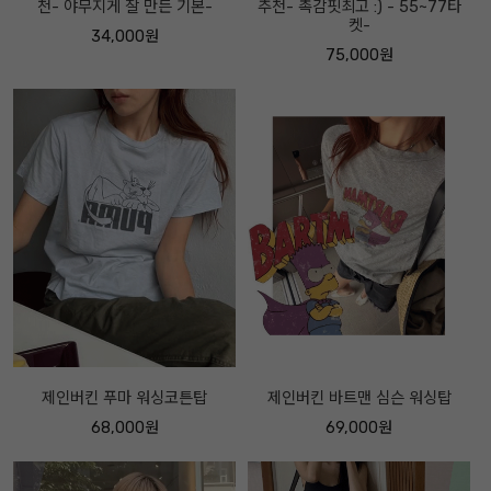
천- 야무지게 잘 만든 기본-
추천- 촉감핏최고 :) - 55~77타
켓-
34,000원
75,000원
제인버킨 푸마 워싱코튼탑
제인버킨 바트맨 심슨 워싱탑
68,000원
69,000원