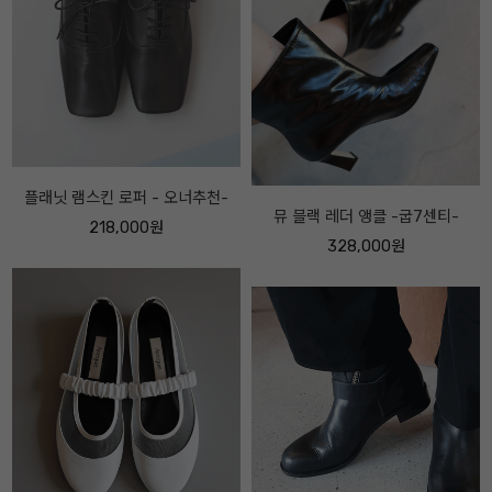
아베끄메이드 FF 메리제인 레더 스
뮤 블랙 레더 앵클 -굽7센티-
니커즈 -보송퍼 ver -
328,000원
228,000원