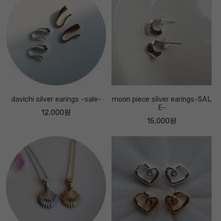
davichi silver earings -sale-
moon piece silver earings-SAL
E-
12,000원
15,000원