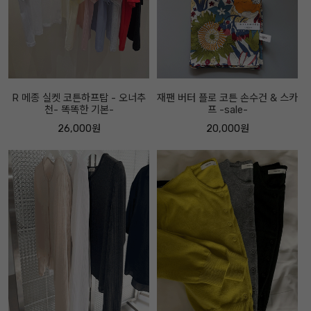
R 메종 실켓 코튼하프탑 - 오너추
재팬 버터 플로 코튼 손수건 & 스카
천- 똑똑한 기본-
프 -sale-
26,000원
20,000원