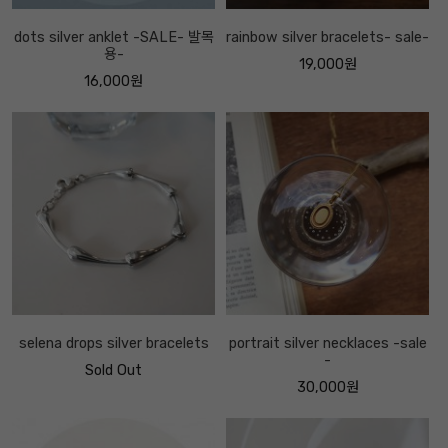
dots silver anklet -SALE- 발목
rainbow silver bracelets- sale-
용-
19,000원
16,000원
selena drops silver bracelets
portrait silver necklaces -sale
-
Sold Out
30,000원