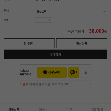
컬러
수량
38,000
옵션 적용가
원
장바구니
관심상품
구매하기
이벤트
페이포인트 적립 혜택 2배 UP!
이벤트
페이포인트 적립 혜택 2배 UP!
상품상세
Q&A
리뷰
교환/환불