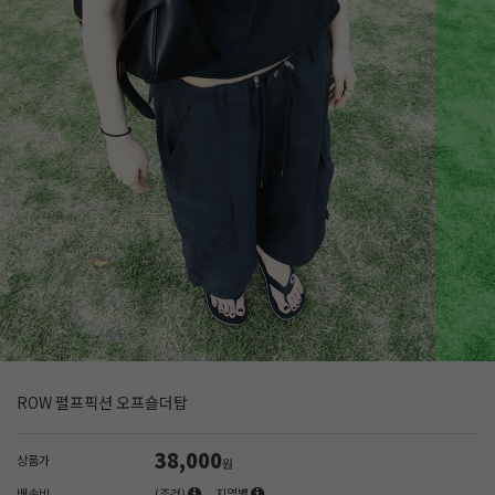
ROW 펄프픽션 오프숄더탑
38,000
상품가
원
배송비
(조건)
지역별