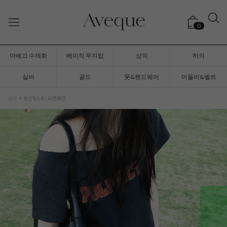
0
아베끄 수제화
베이직 무지탑
상의
하의
실버
골드
풋&핸드웨어
머플러&벨트
상의
프린팅&후디&맨투맨