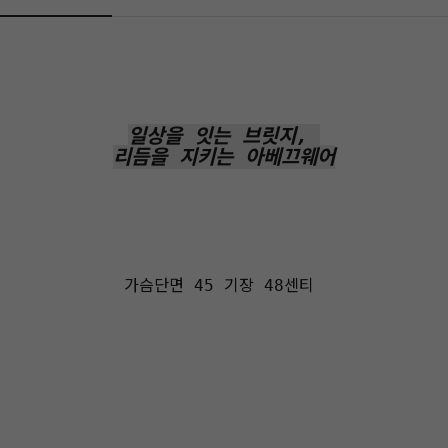
일상을 잇는 브릿지,
리듬을 지키는 아베끄웨어
가슴단면 45 기장 48센티