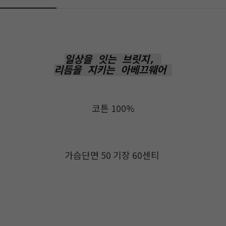
일상을 잇는 브릿지,
리듬을 지키는 아베끄웨어
코튼 100%
가슴단면 50 기장 60센티