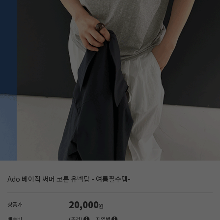
Ado 베이직 써머 코튼 유넥탑 - 여름필수템-
20,000
상품가
원
배송비
(조건)
지역별