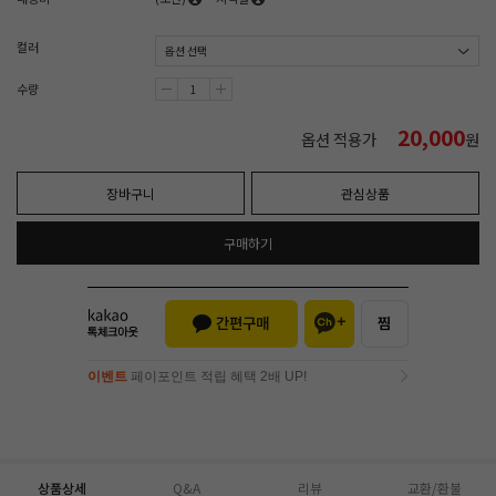
컬러
수량
20,000
옵션 적용가
원
장바구니
관심상품
구매하기
이벤트
페이포인트 적립 혜택 2배 UP!
이벤트
페이포인트 적립 혜택 2배 UP!
상품상세
Q&A
리뷰
교환/환불