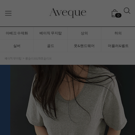
0
아베끄 수제화
베이직 무지탑
상의
하의
실버
골드
풋&핸드웨어
머플러&벨트
베이직 무지탑
롱슬리브&하프슬리브