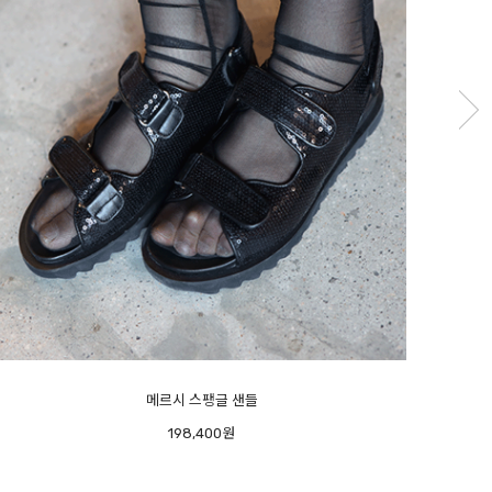
피아노 플랫 - 오너추천- 반가운 재진행 -
미우
166,400원