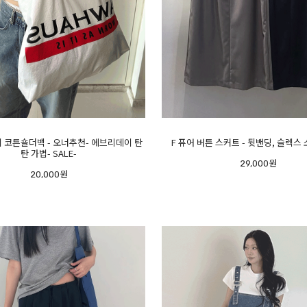
키 코튼숄더백 - 오너추천- 에브리데이 탄
F 퓨어 버튼 스커트 - 뒷밴딩, 슬렉스 소
탄 가볍- SALE-
29,000원
20,000원