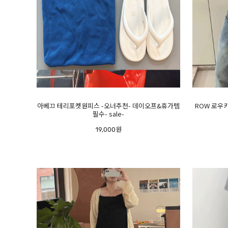
아베끄 테리포켓원피스 -오너추천- 데이오프&휴가템
ROW 로우
필수- sale-
19,000원