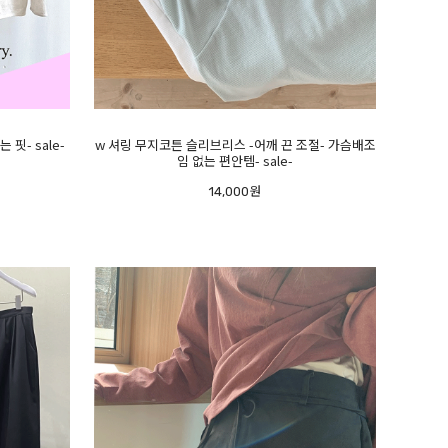
핏- sale-
w 셔링 무지코튼 슬리브리스 -어깨 끈 조절- 가슴배조
임 없는 편안템- sale-
14,000원