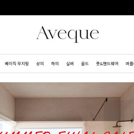
베이직 무지탑
상의
하의
실버
골드
풋&핸드웨어
머플