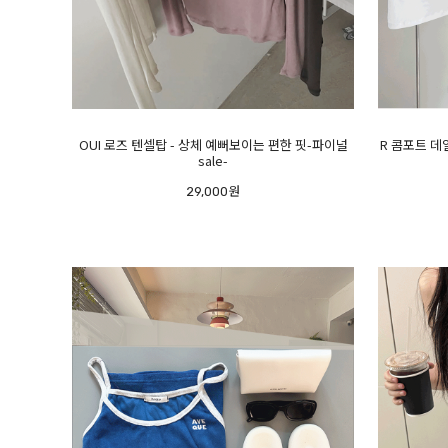
OUI 로즈 텐셀탑 - 상체 예뻐보이는 편한 핏-파이널
R 콤포트 데
sale-
29,000원