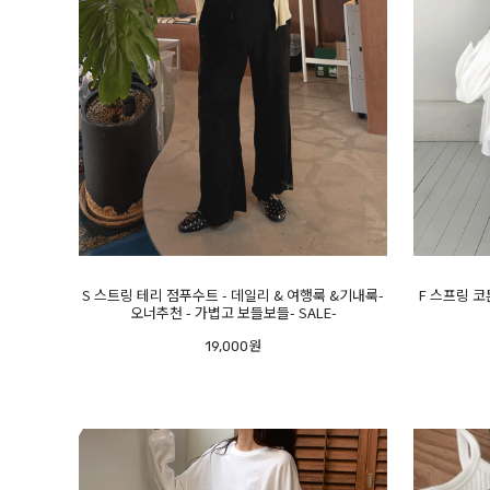
S 스트링 테리 점푸수트 - 데일리 & 여행룩 &기내룩-
F 스프링 코
오너추천 - 가볍고 보들보들- SALE-
19,000원