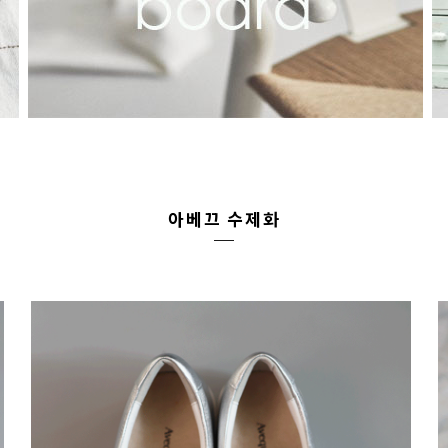
아베끄 수제화