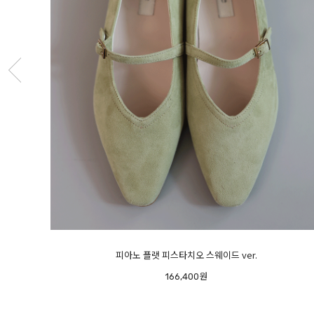
라이트 램스킨 스니커즈 - 초경량-
198,400원