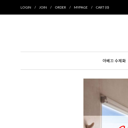
LOGIN
/
JOIN
/
ORDER
/
MYPAGE
/
CART (
0
)
아베끄 수제화