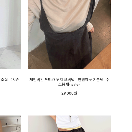
일조절- 4시즌
제인버킨 푸미카 무지 오버탑 - 인앤아웃 기본템- 수
소봉제- sale-
29,000원