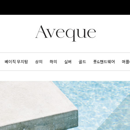
베이직 무지탑
상의
하의
실버
골드
풋&핸드웨어
머플