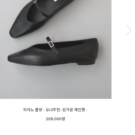
미우 메리제인 램스킨 스니커즈 + 블랙추가 + 봄여름 오너추천-
258,000원