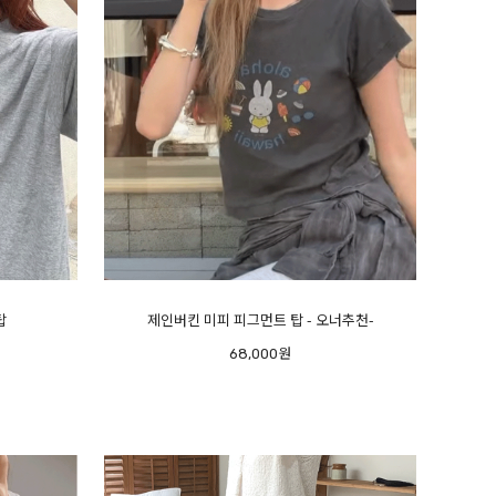
탑
제인버킨 미피 피그먼트 탑 - 오너추천-
68,000원