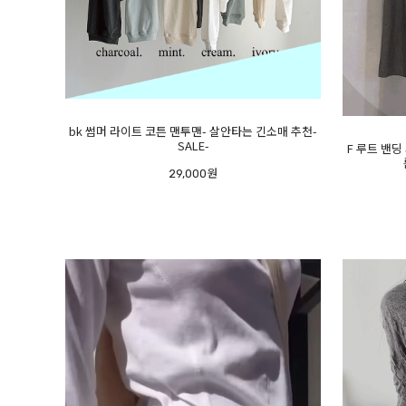
bk 썸머 라이트 코튼 맨투맨- 살안타는 긴소매 추천-
SALE-
F 루트 밴딩
29,000원