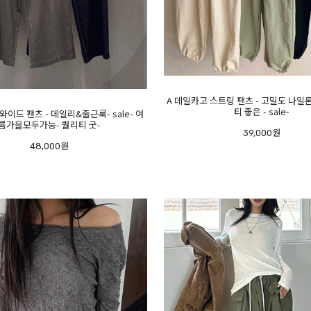
A 데일카고 스트링 팬츠 - 고밀도 나일론
티 좋은 - sale-
 와이드 팬츠 - 데일리&출근룩- sale- 여
름가을모두가능- 퀄리티 굿-
39,000원
48,000원