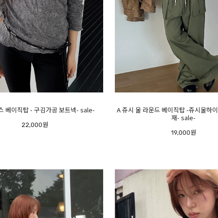
스 베이직탑 - 구김가공 보트넥- sale-
A 쥬시 울 라운드 베이직탑 -쥬시울하이
재- sale-
22,000원
19,000원