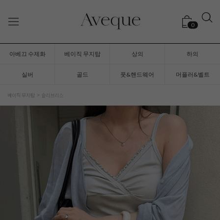
0
아베끄 수제화
베이직 무지탑
상의
하의
실버
골드
풋&핸드웨어
머플러&벨트
베이직 무지탑
슬리브리스