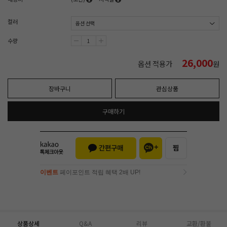
컬러
수량
26,000
옵션 적용가
원
장바구니
관심상품
구매하기
이벤트
페이포인트 적립 혜택 2배 UP!
이벤트
페이포인트 적립 혜택 2배 UP!
상품상세
Q&A
리뷰
교환/환불