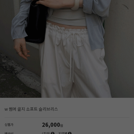
w 썸머 골지 소프트 슬리브리스
26,000
상품가
원
배송비
(조건)
지역별