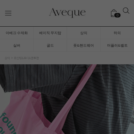
0
아베끄 수제화
베이직 무지탑
상의
하의
실버
골드
풋&핸드웨어
머플러&벨트
상의
프린팅&후디&맨투맨