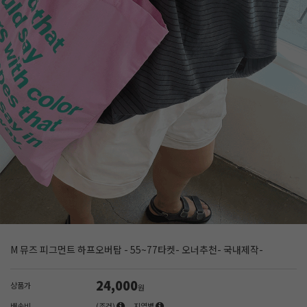
M 뮤즈 피그먼트 하프오버탑 - 55~77타켓- 오너추천- 국내제작-
24,000
상품가
원
배송비
(조건)
지역별