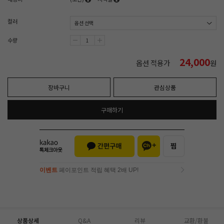
컬러
수량
24,000
옵션 적용가
원
장바구니
관심상품
구매하기
이벤트
페이포인트 적립 혜택 2배 UP!
이벤트
페이포인트 적립 혜택 2배 UP!
상품상세
Q&A
리뷰
교환/환불