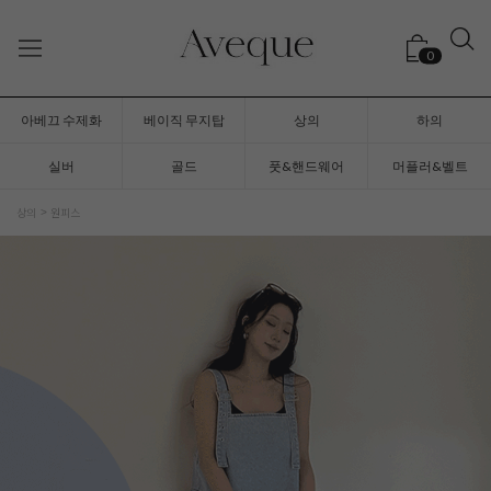
0
아베끄 수제화
베이직 무지탑
상의
하의
실버
골드
풋&핸드웨어
머플러&벨트
상의
원피스