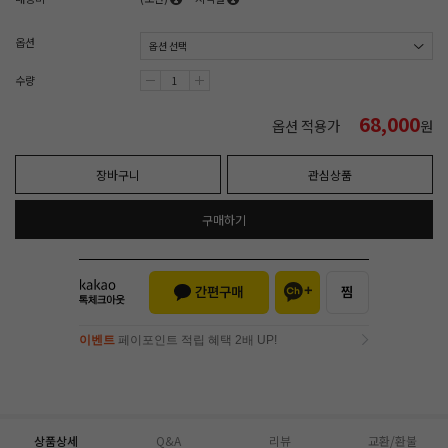
옵션
수량
68,000
옵션 적용가
원
장바구니
관심상품
구매하기
이벤트
페이포인트 적립 혜택 2배 UP!
이벤트
페이포인트 적립 혜택 2배 UP!
상품상세
Q&A
리뷰
교환/환불