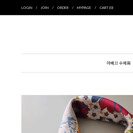
LOGIN
/
JOIN
/
ORDER
/
MYPAGE
/
CART (
0
)
아베끄 수제화