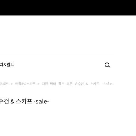
러&벨트
러&벨트
>
머플러&스카프
> 재팬 버터 플로 코튼 손수건 & 스카프 -sale-
건 & 스카프 -sale-