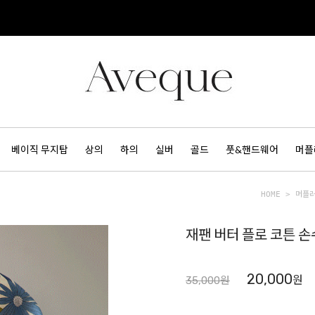
베이직 무지탑
상의
하의
실버
골드
풋&핸드웨어
머플
HOME
>
머플
재팬 버터 플로 코튼 손수
20,000
원
35,000원