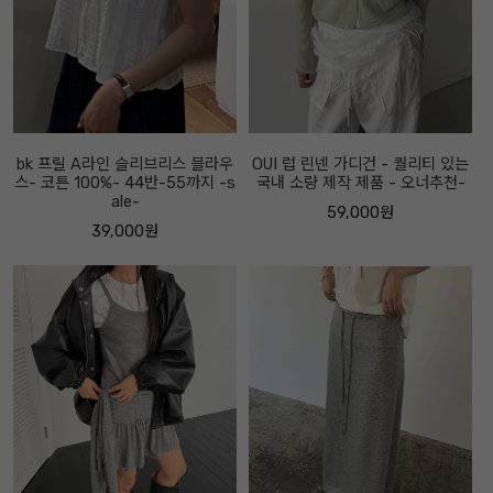
bk 프릴 A라인 슬리브리스 블라우
OUI 럽 린넨 가디건 - 퀄리티 있는
스- 코튼 100%- 44반-55까지 -s
국내 소량 제작 제품 - 오너추천-
ale-
59,000원
39,000원