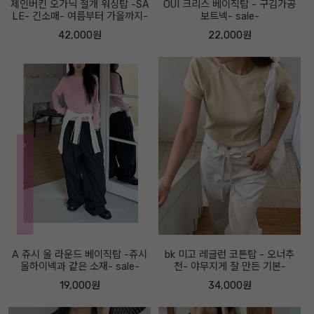
제인버킨 오가닉 절개 워싱탑 -SA
OUI 크리스 베이직탑 - 구김가공
LE- 긴소매- 여름부터 가을까지-
보트넥- sale-
42,000원
22,000원
A 쥬시 울 라운드 베이직탑 -쥬시
bk 미고 레글런 코튼탑 - 오너추
울하이넥과 같은 소재- sale-
천- 야무지게 잘 만든 기본-
19,000원
34,000원