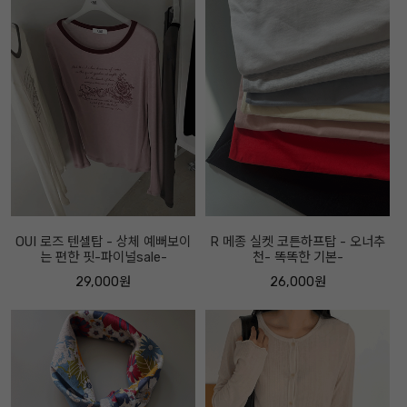
OUI 로즈 텐셀탑 - 상체 예뻐보이
R 메종 실켓 코튼하프탑 - 오너추
는 편한 핏-파이널sale-
천- 똑똑한 기본-
29,000원
26,000원