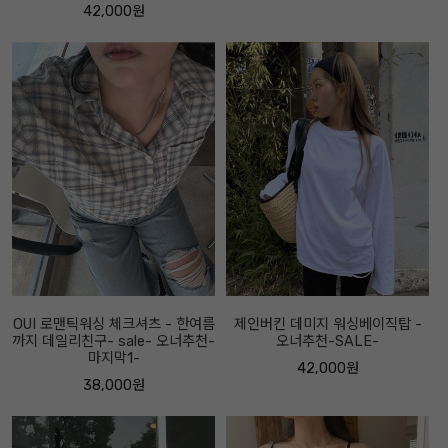
42,000원
OUI 로맨틱워싱 체크셔츠 - 한여름
제인버킨 데미지 워싱베이직탑 -
까지 데일리친구- sale- 오너추천-
오너추천-SALE-
마지막1-
42,000원
38,000원