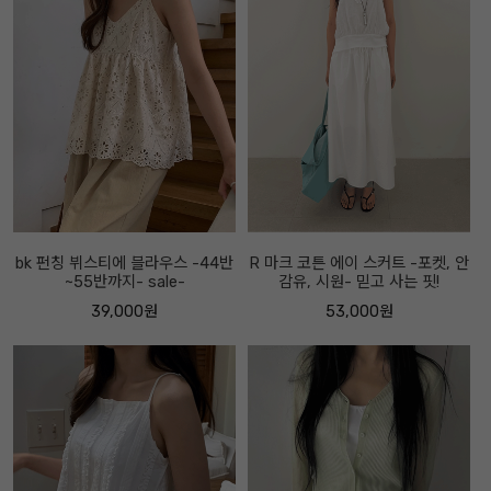
bk 펀칭 뷔스티에 블라우스 -44반
R 마크 코튼 에이 스커트 -포켓, 안
~55반까지- sale-
감유, 시원- 믿고 사는 핏!
39,000원
53,000원