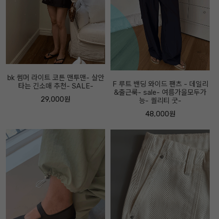
bk 썸머 라이트 코튼 맨투맨- 살안
F 루트 밴딩 와이드 팬츠 - 데일리
타는 긴소매 추천- SALE-
&출근룩- sale- 여름가을모두가
29,000원
능- 퀄리티 굿-
48,000원