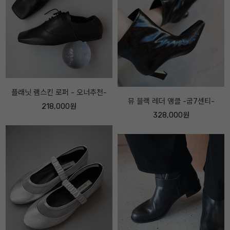
아베끄메이드 FF 메리제인 레더 스
뮤 블랙 레더 앵클 -굽7센티-
니커즈 -보송퍼 ver -
328,000원
228,000원