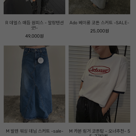
R 데얼스 매듭 원피스 - 말랑텐션
Ado 베이롱 코튼 스커트 -SALE-
굿!-
25,000원
49,000원
M 발렌 워싱 데님 스커트 -sale-
M 카본 링거 코튼탑 - 오너추천- 5