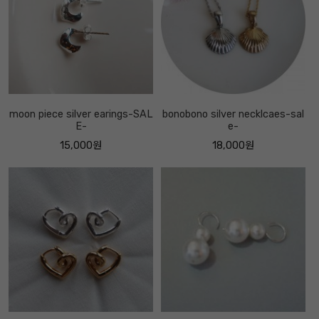
moon piece silver earings-SAL
bonobono silver necklcaes-sal
E-
e-
15,000원
18,000원