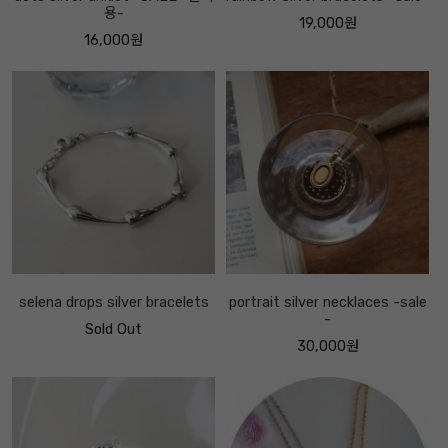
용-
19,000원
16,000원
selena drops silver bracelets
portrait silver necklaces -sale
-
Sold Out
30,000원