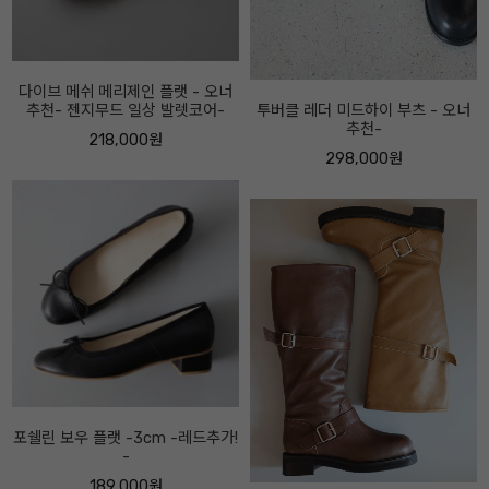
투버클 레더 미드하이 부츠 - 오너
로우 보우 로퍼-5센티 - 오너추천!-
추천-
208,000원
298,000원
마니티 하이업 부츠 -속굽5cm, 2
센티 선택- 오너추천-
358,000원