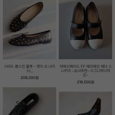
아메끄메이드 FF 메리제인 레더 스
아베끄메이드 FF 스트링 스니커즈
니커즈 -오너추천- 시그니처디자
베이지콤비
인-
218,000원
218,000원