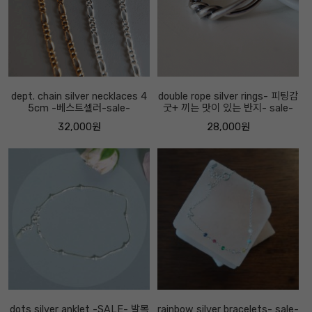
dept. chain silver necklaces 4
double rope silver rings- 피팅감
5cm -베스트셀러-sale-
굿+ 끼는 맛이 있는 반지- sale-
32,000원
28,000원
dots silver anklet -SALE- 발목
rainbow silver bracelets- sale-