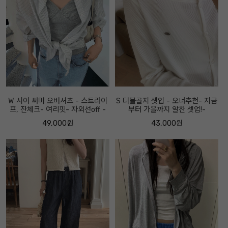
W 시어 써머 오버셔츠 - 스트라이
S 더블골지 셋업 - 오너추천- 지금
프, 잔체크- 여리핏- 자외선off -
부터 가을까지 알찬 셋업!-
49,000원
43,000원