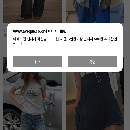
www.aveque.co.kr의 페이지 내용:
bk 린넨 블루워싱 데님 - 한여름까
ROW 라이트 후드 집업 - 심플 찰
지 가볍게- 탄탄밴딩-오너추천- 핏
랑이는 후드 드물어요- 오너추천-
아베끄앱 설치시 적립금 3000원 지급, 5만원이상 결제시 500원 추가할인
보장-
재입고 :)
됩니다 :
65,000원
59,000원
취소
확인