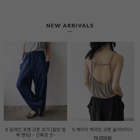
NEW ARRIVALS
S 립라인 포켓 코튼 조거 (얇은 발
S 에이치 백라인 코튼 슬리브리스
목 밴딩) - 신축성 굿-
19,000원