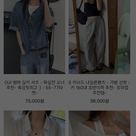
OUI 썸머 실키 셔츠 - 확실한 오너
S 커브드 나일론팬츠 - 가볍 산뜻 -
추천- 촉감핏최고 :) - 55~77타
키 160대 초반이하 추천- 장마철
켓-
추천템-
75,000원
38,000원