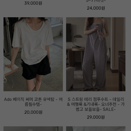
5~77타켓-
39,000원
24,000원
Ado 베이직 써머 코튼 유넥탑 - 여
S 스트링 테리 점푸수트 - 데일리
름필수템-
& 여행룩 &기내룩- 오너추천 - 가
볍고 보들보들- SALE-
20,000원
29,000원