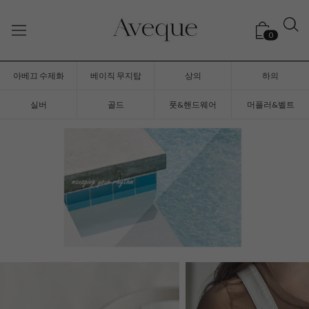
0
아베끄 수제화
베이직 무지탑
상의
하의
실버
골드
풋&핸드웨어
머플러&벨트