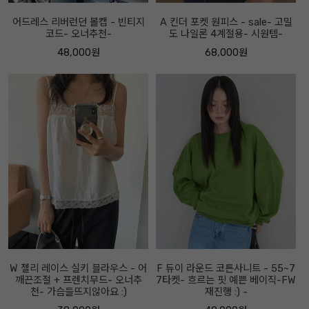
어드레스 리버런던 볼캡 - 빈티지
A 킨더 포켓 원피스 - sale- 고밀
코드- 오너추천-
도 나일론 4계절용- 시원템-
48,000원
68,000원
W 젤리 레이스 실키 블라우스 - 어
F 듀이 라운드 코튼사니트 - 55~7
깨끈조절 + 프렌치무드- 오너추
7타켓- 흐르는 핏 예쁜 베이직-FW
천- 가슴들뜨지않아요 :)
재진행 :) -