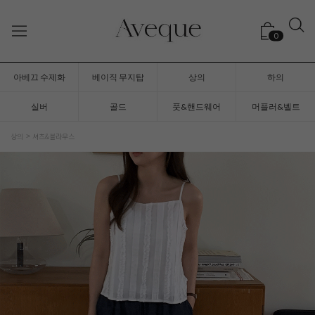
0
아베끄 수제화
베이직 무지탑
상의
하의
실버
골드
풋&핸드웨어
머플러&벨트
상의
셔츠&블라우스