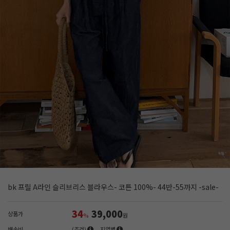
bk 프릴 A라인 슬리브리스 블라우스- 코튼 100%- 44반-55까지 -sale-
34
39,000
상품가
%
원
배송비
(조건)
지역별