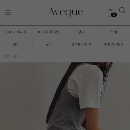
0
아베끄 수제화
베이직 무지탑
상의
하의
실버
골드
풋&핸드웨어
머플러&벨트
상의
원피스