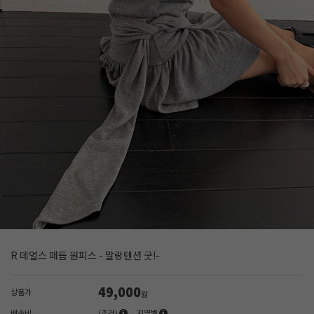
R 데얼스 매듭 원피스 - 말랑텐션 굿!-
49,000
상품가
원
배송비
(조건)
지역별