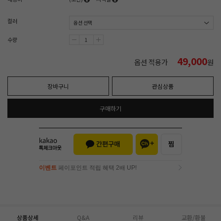
컬러
수량
49,000
옵션 적용가
원
장바구니
관심상품
구매하기
이벤트
페이포인트 적립 혜택 2배 UP!
이벤트
페이포인트 적립 혜택 2배 UP!
상품상세
Q&A
리뷰
교환/환불