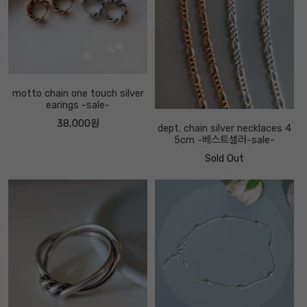
motto chain one touch silver
earings -sale-
38,000원
dept. chain silver necklaces 4
5cm -베스트셀러-sale-
Sold Out