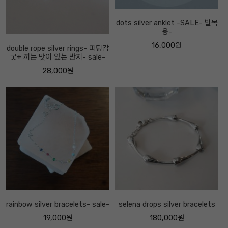
dots silver anklet -SALE- 발목
용-
16,000원
double rope silver rings- 피팅감
굿+ 끼는 맛이 있는 반지- sale-
28,000원
rainbow silver bracelets- sale-
selena drops silver bracelets
19,000원
180,000원