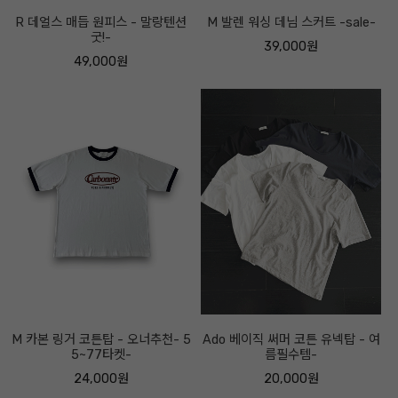
R 데얼스 매듭 원피스 - 말랑텐션
M 발렌 워싱 데님 스커트 -sale-
굿!-
39,000원
49,000원
M 카본 링거 코튼탑 - 오너추천- 5
Ado 베이직 써머 코튼 유넥탑 - 여
5~77타켓-
름필수템-
24,000원
20,000원