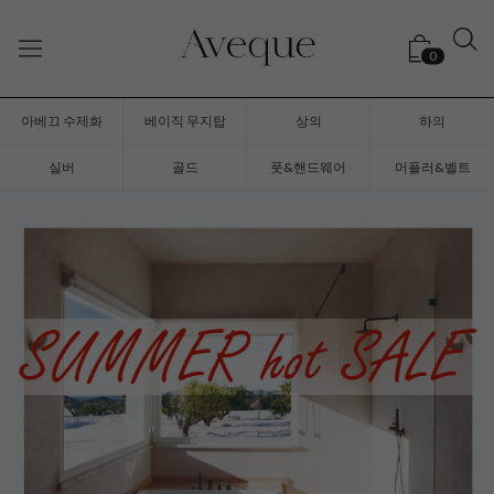
0
아베끄 수제화
베이직 무지탑
상의
하의
실버
골드
풋&핸드웨어
머플러&벨트