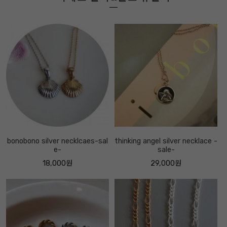
bonobono silver necklcaes-sal
thinking angel silver necklace -
e-
sale-
18,000원
29,000원