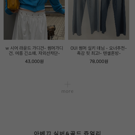
w 시어 라운드 가디건- 썸머가디
OUI 썸머 실키 데님 - 오너추천-
건, 여름 긴소매, 자외선차단-
촉감 핏 최고!- 텐셀혼방-
43,000원
78,000원
more
아베끄 실버&골드 쥬얼리