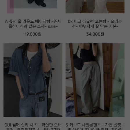
A 쥬시 울 라운드 베이직탑 -쥬시
bk 미고 레글런 코튼탑 - 오너추
울하이넥과 같은 소재- sale-
천- 야무지게 잘 만든 기본-
19,000원
34,000원
OUI 썸머 실키 셔츠 - 확실한 오너
S 커브드 나일론팬츠 - 가볍 산뜻 -