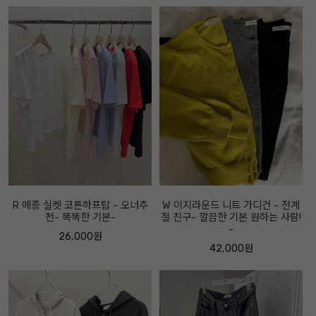
R 메종 실켓 코튼하프탑 - 오너추
W 이지라운드 니트 가디건 - 전계
천- 똑똑한 기본-
절 친구- 깔끔한 기본 원하는 사람!
-
26,000원
42,000원