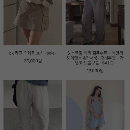
bk 카고 스커트 쇼츠 -sale-
S 스트링 테리 점푸수트 - 데일리
& 여행룩 &기내룩- 오너추천 - 가
39,000원
볍고 보들보들- SALE-
19,000원