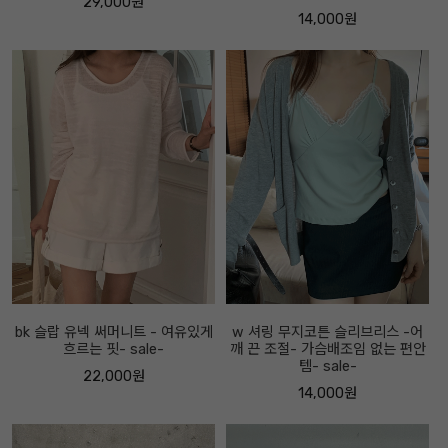
29,000원
14,000원
bk 슬랍 유넥 써머니트 - 여유있게
w 셔링 무지코튼 슬리브리스 -어
흐르는 핏- sale-
깨 끈 조절- 가슴배조임 없는 편안
템- sale-
22,000원
14,000원