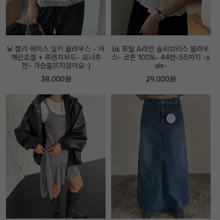
W 젤리 레이스 실키 블라우스 - 어
bk 프릴 A라인 슬리브리스 블라우
깨끈조절 + 프렌치무드- 오너추
스- 코튼 100%- 44반-55까지 -s
천- 가슴들뜨지않아요 :)
ale-
38,000원
29,000원