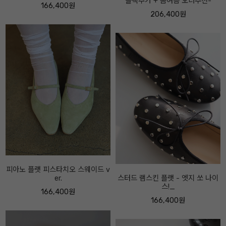
블랙추가 + 봄여름 오너추천-
니커즈 -오너추천- 시그니처디자
인-
206,400원
174,400원
스터드 램스킨 플랫 - 엣지 쏘 나이
스!_
뮤 블랙 레더 앵클 -굽7센티-
166,400원
262,400원