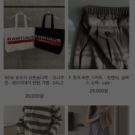
ROW 로우키 코튼숄더백 - 오너추
F 퓨어 버튼 스커트 - 뒷밴딩, 슬렉
천- 에브리데이 탄탄 가볍- SALE
스 소재- sale-
-
29,000원
20,000원