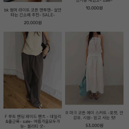
반가운 재입고- sale-
10,000원
bk 썸머 라이트 코튼 맨투맨- 살안
타는 긴소매 추천- SALE-
20,000원
R 마크 코튼 에이 스커트 -포켓, 안
F 루트 밴딩 와이드 팬츠 - 데일리
감유, 시원- 믿고 사는 핏!
&출근룩- sale- 여름가을모두가
53,000원
능- 퀄리티 굿-