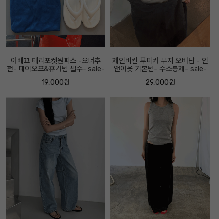
아베끄 테리포켓원피스 -오너추
제인버킨 푸미카 무지 오버탑 - 인
천- 데이오프&휴가템 필수- sale-
앤아웃 기본템- 수소봉제- sale-
19,000원
29,000원