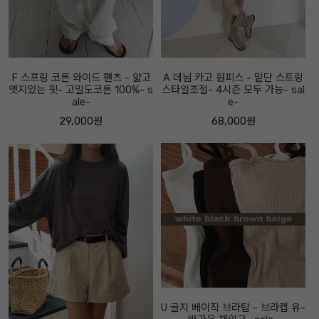
F 스프링 코튼 와이드 팬츠 - 얇고
A 데님 카고 원피스 - 밑단 스트링
엣지있는 핏- 고밀도코튼 100%- s
스타일조절- 4시즌 모두 가능- sal
ale-
e-
29,000원
68,000원
U 골지 베이직 브라탑 - 브라캡 유-