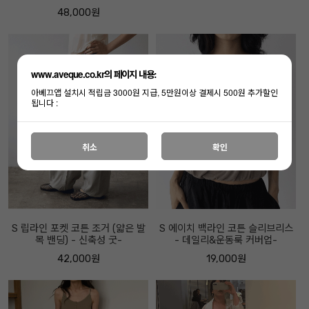
48,000원
www.aveque.co.kr의 페이지 내용:
아베끄앱 설치시 적립금 3000원 지급, 5만원이상 결제시 500원 추가할인
됩니다 :
취소
확인
S 립라인 포켓 코튼 조거 (얇은 발
S 에이치 백라인 코튼 슬리브리스
목 밴딩) - 신축성 굿-
- 데일리&운동룩 커버업-
42,000원
19,000원