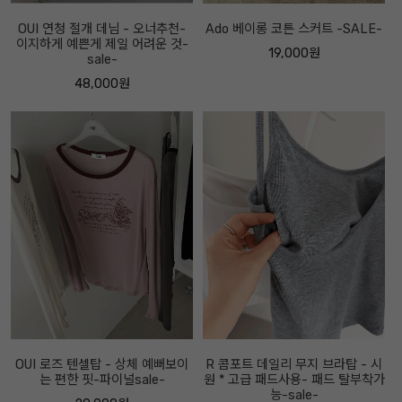
OUI 연청 절개 데님 - 오너추천-
Ado 베이롱 코튼 스커트 -SALE-
이지하게 예쁜게 제일 어려운 것-
19,000원
sale-
48,000원
OUI 로즈 텐셀탑 - 상체 예뻐보이
R 콤포트 데일리 무지 브라탑 - 시
는 편한 핏-파이널sale-
원 * 고급 패드사용- 패드 탈부착가
능-sale-