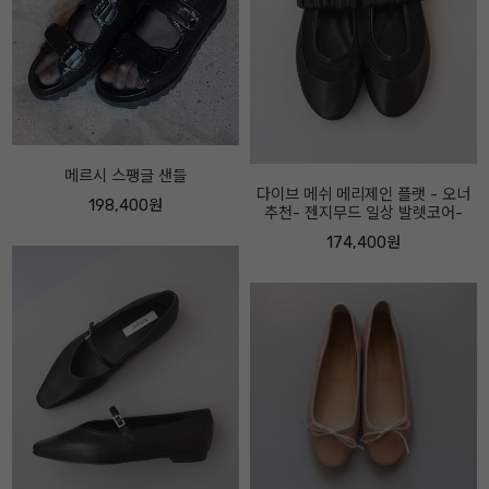
다이브 메쉬 메리제인 플랫 - 오너
추천- 젠지무드 일상 발렛코어-
포지 이탈리안 레더 부츠 - 롱부터
앵클까지 - 오너추천- 굽 4센티
174,400원
310,400원