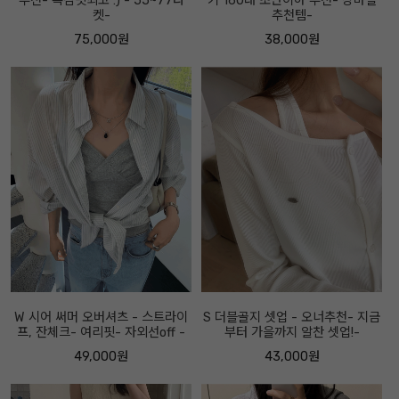
추천- 촉감핏최고 :) - 55~77타
키 160대 초반이하 추천- 장마철
켓-
추천템-
75,000원
38,000원
W 시어 써머 오버셔츠 - 스트라이
S 더블골지 셋업 - 오너추천- 지금
프, 잔체크- 여리핏- 자외선off -
부터 가을까지 알찬 셋업!-
49,000원
43,000원