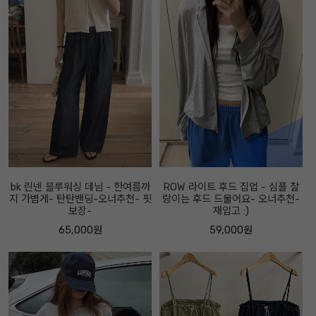
bk 린넨 블루워싱 데님 - 한여름까
ROW 라이트 후드 집업 - 심플 찰
지 가볍게- 탄탄밴딩-오너추천- 핏
랑이는 후드 드물어요- 오너추천-
보장-
재입고 :)
65,000원
59,000원