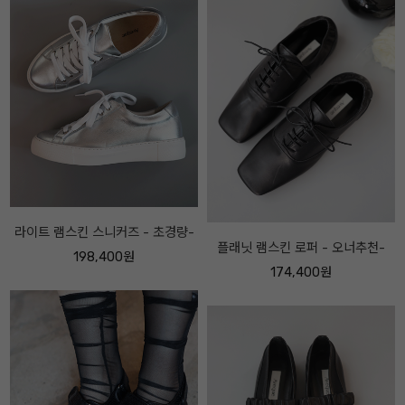
플래닛 램스킨 로퍼 - 오너추천-
투버클 레더 미드하이 부츠 - 오너
추천-
174,400원
238,400원