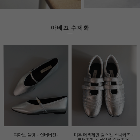
아베끄 수제화
미우 메리제인 램스킨 스니커즈 +
아메끄메이드 FF 메리제인 레더 스