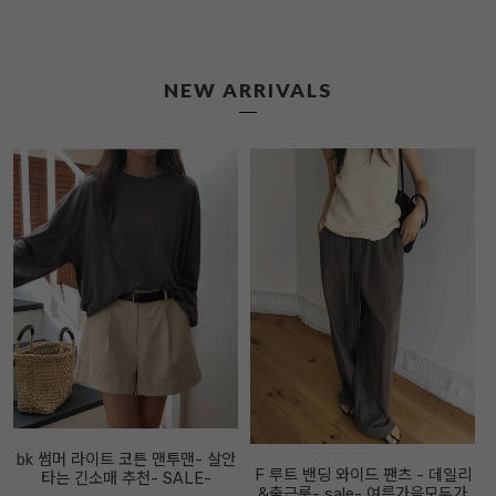
NEW ARRIVALS
bk 썸머 라이트 코튼 맨투맨- 살안
F 루트 밴딩 와이드 팬츠 - 데일리
타는 긴소매 추천- SALE-
&출근룩- sale- 여름가을모두가