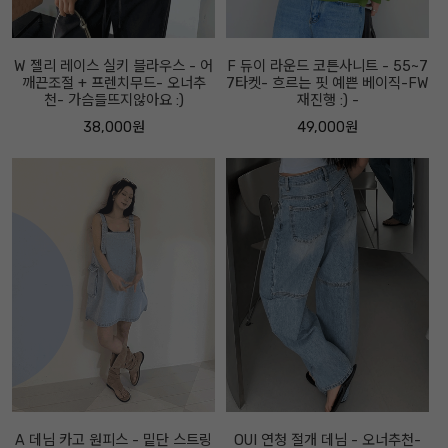
W 젤리 레이스 실키 블라우스 - 어
F 듀이 라운드 코튼사니트 - 55~7
깨끈조절 + 프렌치무드- 오너추
7타켓- 흐르는 핏 예쁜 베이직-FW
천- 가슴들뜨지않아요 :)
재진행 :) -
38,000원
49,000원
A 데님 카고 원피스 - 밑단 스트링
OUI 연청 절개 데님 - 오너추천-