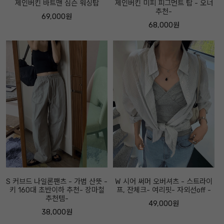
제인버킨 바트맨 심슨 워싱탑
제인버킨 미피 피그먼트 탑 - 오너
추천-
69,000원
68,000원
S 커브드 나일론팬츠 - 가볍 산뜻 -
W 시어 써머 오버셔츠 - 스트라이
키 160대 초반이하 추천- 장마철
프, 잔체크- 여리핏- 자외선off -
추천템-
49,000원
38,000원