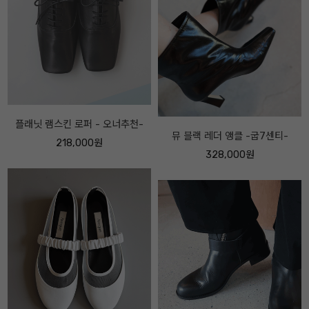
아베끄메이드 FF 메리제인 레더 스
뮤 블랙 레더 앵클 -굽7센티-
니커즈 -보송퍼 ver -
328,000원
228,000원