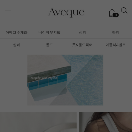
0
아베끄 수제화
베이직 무지탑
상의
하의
실버
골드
풋&핸드웨어
머플러&벨트