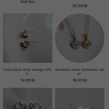
Sold Out
30,000원
moon piece silver earings-SAL
bonobono silver necklcaes-sal
E-
e-
15,000원
18,000원