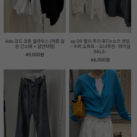
Ado 코드 코튼 블라우스 (여름 얇
ep 09 캘리 추리 후디+쇼츠 셋업
은 긴소매 + 살안타템)
- 수퍼 소프트 - 오너추천- 파이널
SALE-
49,000원
66,000원