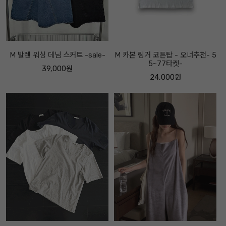
M 발렌 워싱 데님 스커트 -sale-
M 카본 링거 코튼탑 - 오너추천- 5
5~77타켓-
39,000원
24,000원