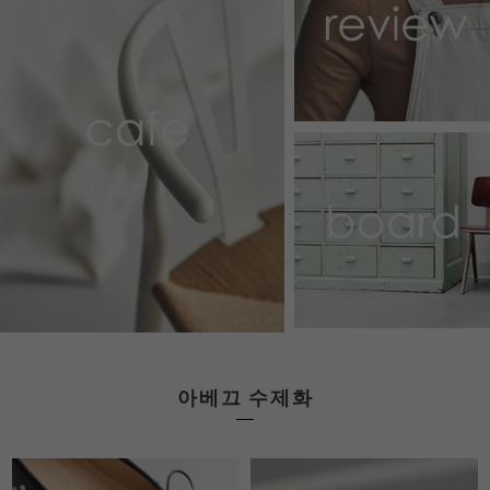
아베끄 수제화