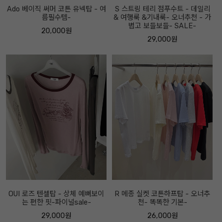
Ado 베이직 써머 코튼 유넥탑 - 여
S 스트링 테리 점푸수트 - 데일리
름필수템-
& 여행룩 &기내룩- 오너추천 - 가
볍고 보들보들- SALE-
20,000원
29,000원
OUI 로즈 텐셀탑 - 상체 예뻐보이
R 메종 실켓 코튼하프탑 - 오너추
는 편한 핏-파이널sale-
천- 똑똑한 기본-
29,000원
26,000원