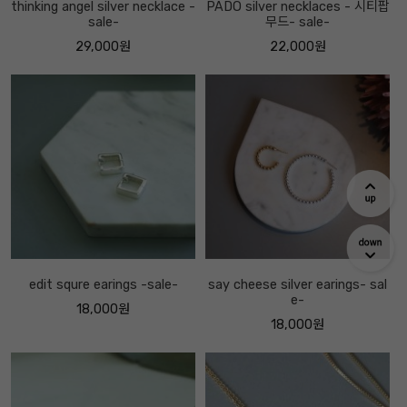
thinking angel silver necklace -
PADO silver necklaces - 시티팝
sale-
무드- sale-
29,000원
22,000원
edit squre earings -sale-
say cheese silver earings- sal
e-
18,000원
18,000원