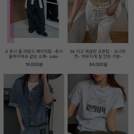
A 쥬시 울 라운드 베이직탑 -쥬시
bk 미고 레글런 코튼탑 - 오너추
울하이넥과 같은 소재- sale-
천- 야무지게 잘 만든 기본-
19,000원
34,000원