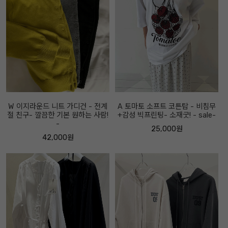
W 이지라운드 니트 가디건 - 전계
A 토마토 소프트 코튼탑 - 비침무
절 친구- 깔끔한 기본 원하는 사람!
+감성 빅프린팅- 소재굿! - sale-
-
25,000원
42,000원