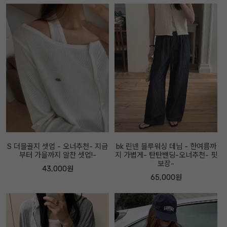
S 더블골지 셋업 - 오너추천- 지금
bk 린넨 블루워싱 데님 - 한여름까
부터 가을까지 알찬 셋업!-
지 가볍게- 탄탄밴딩-오너추천- 핏
보장-
43,000원
65,000원