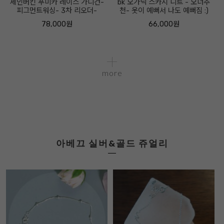
제인버킨 푸미카 레이스 가디건-
bk 오가닉 스카시 니트 - 오너추
피그먼트워싱- 3차 리오더-
천- 옷이 예뻐서 나도 예뻐짐 :)
78,000원
66,000원
more
아베끄 실버&골드 쥬얼리