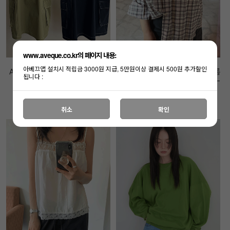
www.aveque.co.kr의 페이지 내용:
아베끄앱 설치시 적립금 3000원 지급, 5만원이상 결제시 500원 추가할인
A 킨더 포켓 원피스 - sale- 고밀
OUI 로맨틱워싱 체크셔츠 - 한여름
됩니다 :
도 나일론 4계절용- 시원템-
까지 데일리친구- sale- 오너추천-
마지막1-
68,000원
38,000원
취소
확인