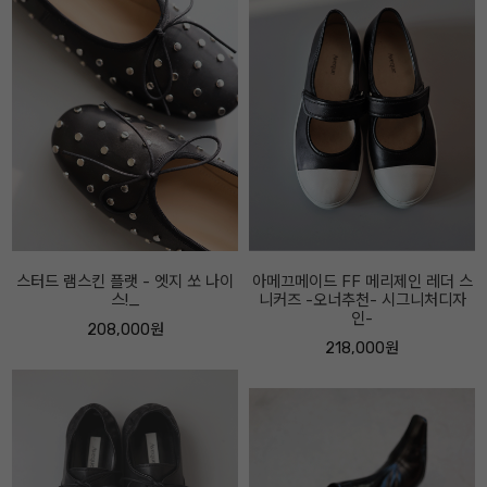
아메끄메이드 FF 메리제인 레더 스
아베끄메이드 FF 스트링 스니커즈
니커즈 -오너추천- 시그니처디자
베이지콤비
인-
218,000원
218,000원