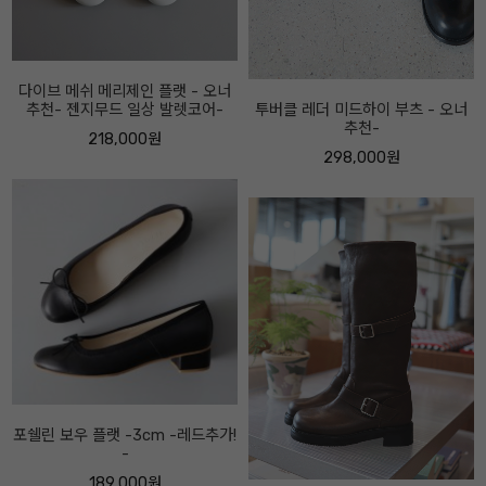
투버클 레더 미드하이 부츠 - 오너
로우 보우 로퍼-5센티 - 오너추천!-
추천-
208,000원
298,000원
마니티 하이업 부츠 -속굽5cm, 2
센티 선택- 오너추천-
358,000원