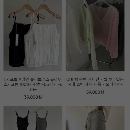
bk 프릴 A라인 슬리브리스 블라우
OUI 럽 린넨 가디건 - 퀄리티 있는
스- 코튼 100%- 44반-55까지 -s
국내 소량 제작 제품 - 오너추천-
ale-
59,000원
39,000원