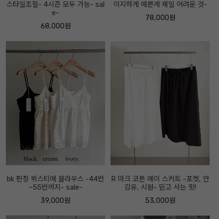
스타일조절- 4시즌 모두 가능- sal
이지하게 예쁜게 제일 어려운 것-
e-
78,000원
68,000원
bk 펀칭 뷔스티에 블라우스 -44반
R 마크 코튼 에이 스커트 -포켓, 안
~55반까지- sale-
감유, 시원- 믿고 사는 핏!
39,000원
53,000원