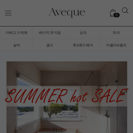
0
아베끄 수제화
베이직 무지탑
상의
하의
실버
골드
풋&핸드웨어
머플러&벨트