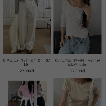
O 센트 크림 데님 - 깔끔 퓨어 -SA
OUI 크리스 베이직탑 - 구김가공
LE-
보트넥- sale-
29,000원
22,000원