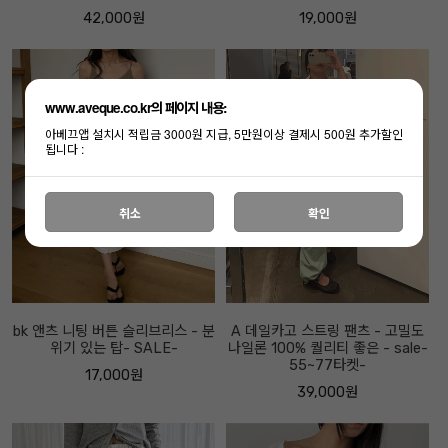
42,000원
19,000원
www.aveque.co.kr의 페이지 내용:
아베끄앱 설치시 적립금 3000원 지급, 5만원이상 결제시 500원 추가할인
됩니다 :
취소
확인
bk 앤츠 니팅 버튼 슬리브리스 - 분
A 데일카고 스트링 팬츠 - 고밀도
위기 있는 탑- SALE-
나일론 100% 퀄리티 좋은 - sale-
55~77타켓-
17,000원
39,000원