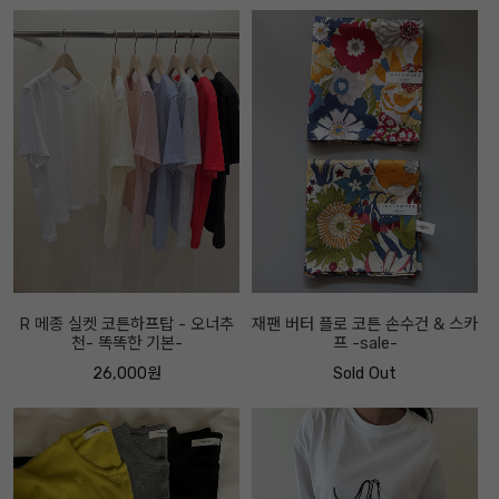
R 메종 실켓 코튼하프탑 - 오너추
재팬 버터 플로 코튼 손수건 & 스카
천- 똑똑한 기본-
프 -sale-
26,000원
Sold Out