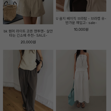
U 골지 베이직 브라탑 - 브라캡 유-
반가운 재입고- sale-
10,000원
bk 썸머 라이트 코튼 맨투맨- 살안
타는 긴소매 추천- SALE-
20,000원