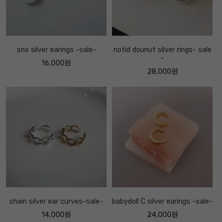
sno silver earings -sale-
notid dounut silver rings- sale
-
16,000원
28,000원
chain silver ear curves-sale-
babydoll C silver earings -sale-
14,000원
24,000원