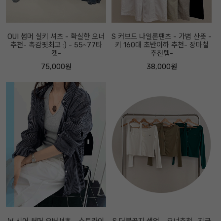
OUI 썸머 실키 셔츠 - 확실한 오너
S 커브드 나일론팬츠 - 가볍 산뜻 -
추천- 촉감핏최고 :) - 55~77타
키 160대 초반이하 추천- 장마철
켓-
추천템-
75,000원
38,000원