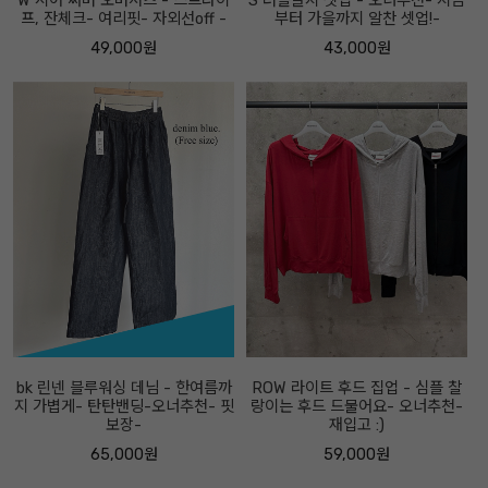
W 시어 써머 오버셔츠 - 스트라이
S 더블골지 셋업 - 오너추천- 지금
프, 잔체크- 여리핏- 자외선off -
부터 가을까지 알찬 셋업!-
49,000원
43,000원
bk 린넨 블루워싱 데님 - 한여름까
ROW 라이트 후드 집업 - 심플 찰
지 가볍게- 탄탄밴딩-오너추천- 핏
랑이는 후드 드물어요- 오너추천-
보장-
재입고 :)
65,000원
59,000원