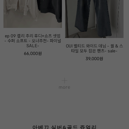
ep 09 캘리 추리 후디+쇼츠 셋업
- 수퍼 소프트 - 오너추천- 파이널
SALE-
OUI 벨티드 와이드 데님 - 퀄 & 스
타일 모두 잡은 팬츠- sale-
66,000원
39,000원
more
아베끄 실버&골드 쥬얼리