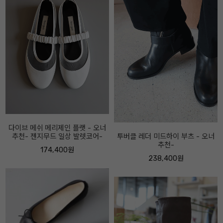
투버클 레더 미드하이 부츠 - 오너
로우 보우 로퍼-5센티 - 오너추천!-
추천-
166,400원
238,400원