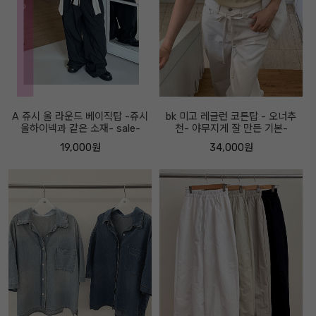
A 쥬시 울 라운드 베이직탑 -쥬시
bk 미고 레글런 코튼탑 - 오너추
울하이넥과 같은 소재- sale-
천- 야무지게 잘 만든 기본-
19,000원
34,000원