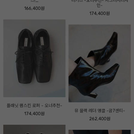
니커즈 -오너추천- 시그니처디자
베이지콤비
인-
174,400원
174,400원
아베끄메이드 FF 메리제인 레더 스
뮤 블랙 레더 앵클 -굽7센티-
니커즈 -보송퍼 ver -
262,400원
182,400원