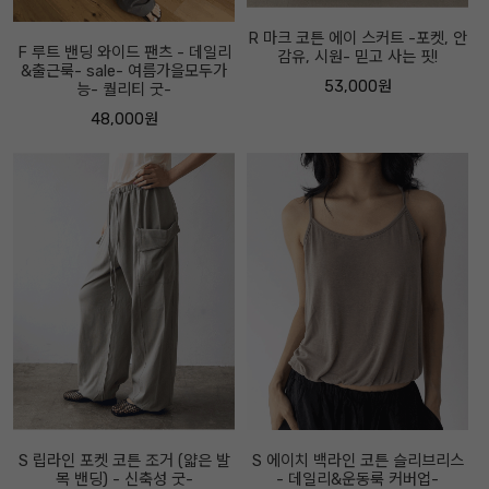
R 마크 코튼 에이 스커트 -포켓, 안
F 루트 밴딩 와이드 팬츠 - 데일리
감유, 시원- 믿고 사는 핏!
&출근룩- sale- 여름가을모두가
53,000원
능- 퀄리티 굿-
48,000원
S 립라인 포켓 코튼 조거 (얇은 발
S 에이치 백라인 코튼 슬리브리스
목 밴딩) - 신축성 굿-
- 데일리&운동룩 커버업-