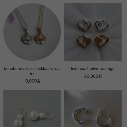
bonobono silver necklcaes-sal
line heart silver earings
e-
60,000원
18,000원