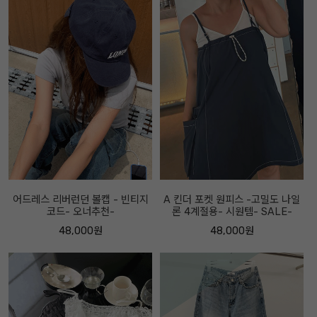
어드레스 리버런던 볼캡 - 빈티지
A 킨더 포켓 원피스 -고밀도 나일
코드- 오너추천-
론 4계절용- 시원템- SALE-
48,000원
48,000원