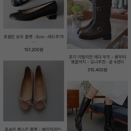
마니티 하이업 부츠 -속굽5cm, 2
센티 선택- 오너추천-
286,400원
포지 이탈리안 레더 부츠 - 롱부터
앵클까지 - 오너추천- 굽 4센티
310,400원