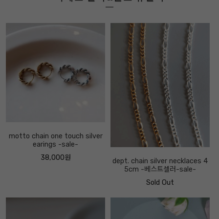
motto chain one touch silver
earings -sale-
38,000원
dept. chain silver necklaces 4
5cm -베스트셀러-sale-
Sold Out