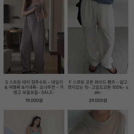
S 스트링 테리 점푸수트 - 데일리
F 스프링 코튼 와이드 팬츠 - 얇고
& 여행룩 &기내룩- 오너추천 - 가
엣지있는 핏- 고밀도코튼 100%- s
볍고 보들보들- SALE-
ale-
19,000원
29,000원