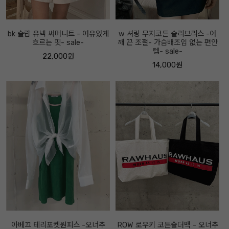
bk 슬랍 유넥 써머니트 - 여유있게
w 셔링 무지코튼 슬리브리스 -어
흐르는 핏- sale-
깨 끈 조절- 가슴배조임 없는 편안
템- sale-
22,000원
14,000원
아베끄 테리포켓원피스 -오너추
ROW 로우키 코튼숄더백 - 오너추