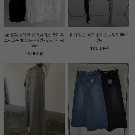
bk 프릴 A라인 슬리브리스 블라우
R 데얼스 매듭 원피스 - 말랑텐션
스- 코튼 100%- 44반-55까지 -s
굿!-
ale-
49,000원
29,000원