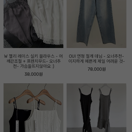
W 젤리 레이스 실키 블라우스 - 어
OUI 연청 절개 데님 - 오너추천-
깨끈조절 + 프렌치무드- 오너추
이지하게 예쁜게 제일 어려운 것-
천- 가슴들뜨지않아요 :)
78,000원
38,000원