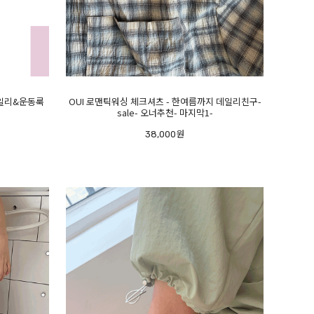
데일리&운동룩
OUI 로맨틱워싱 체크셔츠 - 한여름까지 데일리친구-
sale- 오너추천- 마지막1-
38,000원