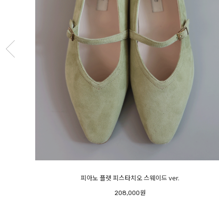
라이트 램스킨 스니커즈 - 초경량-
248,000원