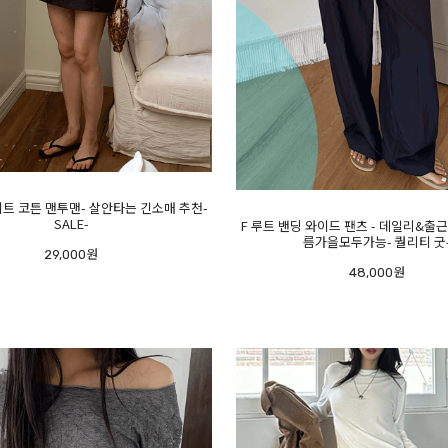
이트 코튼 맨투맨- 살안타는 긴소매 추천-
SALE-
F 루트 밴딩 와이드 팬츠 - 데일리&출근룩-
름가을모두가능- 퀄리티 굿
29,000원
48,000원