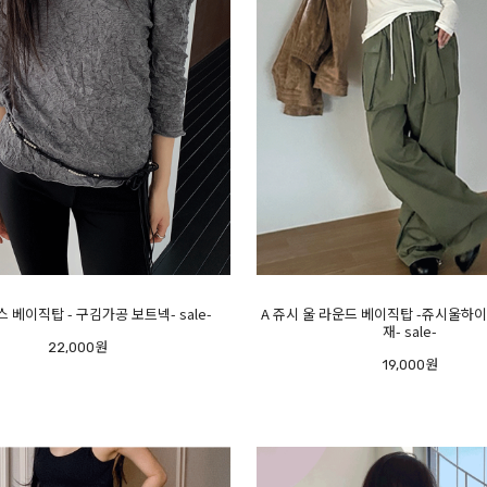
스 베이직탑 - 구김가공 보트넥- sale-
A 쥬시 울 라운드 베이직탑 -쥬시울하이
재- sale-
22,000원
19,000원