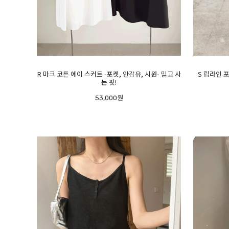
R 마크 코튼 에이 스커트 -포켓, 안감유, 시원- 믿고 사
S 립라인 포
는 핏!
53,000원