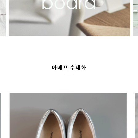
아베끄 수제화