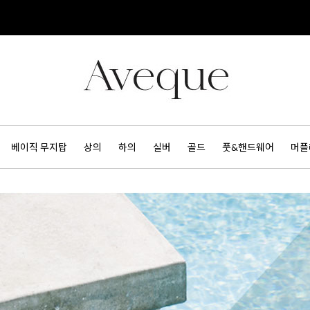
베이직 무지탑
상의
하의
실버
골드
풋&핸드웨어
머플