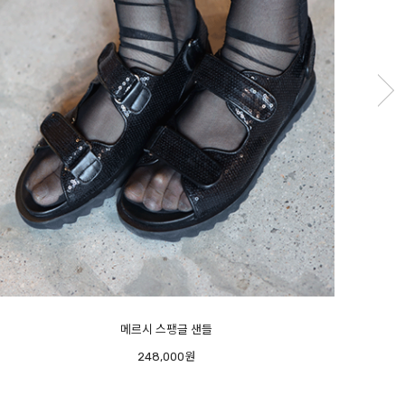
피아노 플랫 - 오너추천- 반가운 재진행 -
미우
208,000원