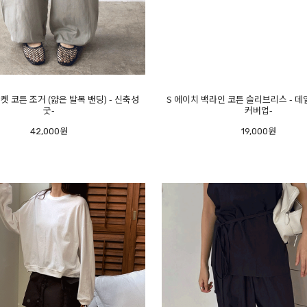
켓 코튼 조거 (얇은 발목 밴딩) - 신축성
S 에이치 백라인 코튼 슬리브리스 - 
굿-
커버업-
42,000원
19,000원