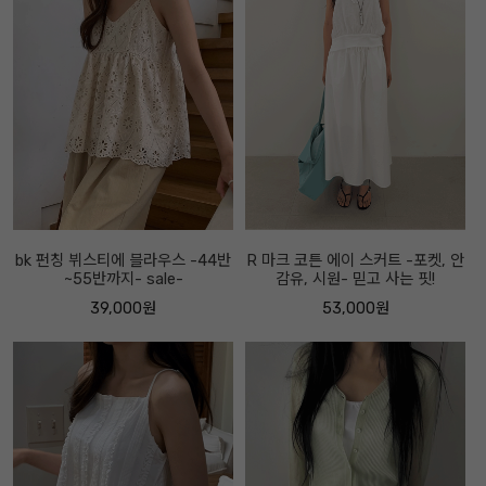
bk 펀칭 뷔스티에 블라우스 -44반
R 마크 코튼 에이 스커트 -포켓, 안
~55반까지- sale-
감유, 시원- 믿고 사는 핏!
39,000원
53,000원