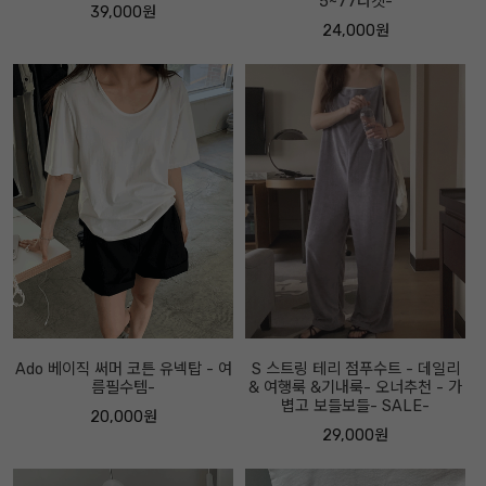
5~77타켓-
39,000원
24,000원
Ado 베이직 써머 코튼 유넥탑 - 여
S 스트링 테리 점푸수트 - 데일리
름필수템-
& 여행룩 &기내룩- 오너추천 - 가
볍고 보들보들- SALE-
20,000원
29,000원