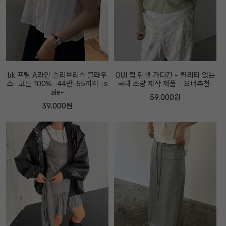
bk 프릴 A라인 슬리브리스 블라우
OUI 럽 린넨 가디건 - 퀄리티 있는
스- 코튼 100%- 44반-55까지 -s
국내 소량 제작 제품 - 오너추천-
ale-
59,000원
39,000원