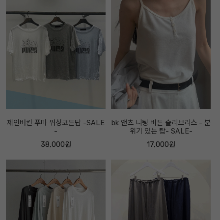
제인버킨 푸마 워싱코튼탑 -SALE
bk 앤츠 니팅 버튼 슬리브리스 - 분
-
위기 있는 탑- SALE-
38,000원
17,000원