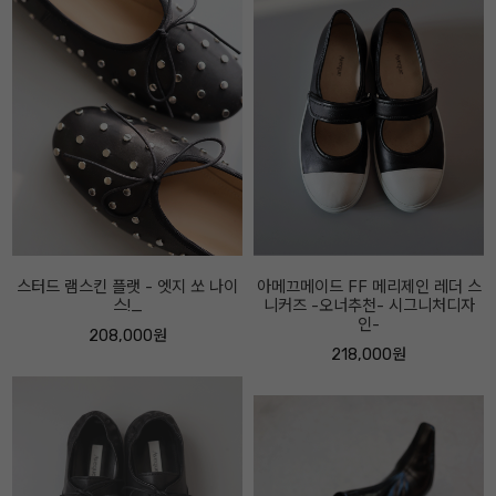
아메끄메이드 FF 메리제인 레더 스
아베끄메이드 FF 스트링 스니커즈
니커즈 -오너추천- 시그니처디자
베이지콤비
인-
218,000원
218,000원