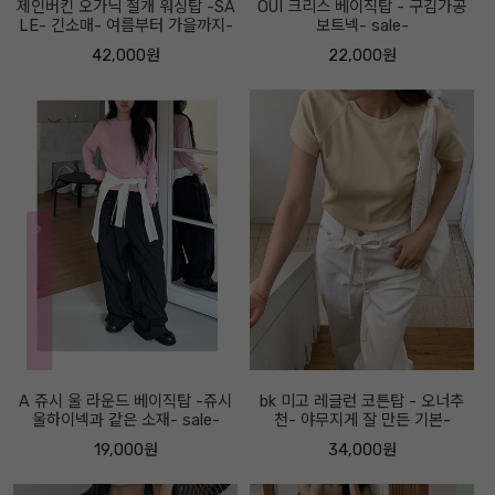
제인버킨 오가닉 절개 워싱탑 -SA
OUI 크리스 베이직탑 - 구김가공
LE- 긴소매- 여름부터 가을까지-
보트넥- sale-
42,000원
22,000원
A 쥬시 울 라운드 베이직탑 -쥬시
bk 미고 레글런 코튼탑 - 오너추
울하이넥과 같은 소재- sale-
천- 야무지게 잘 만든 기본-
19,000원
34,000원