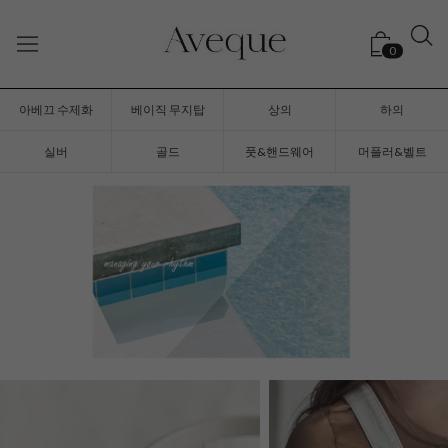
0
아베끄 수제화
베이직 무지탑
상의
하의
실버
골드
풋&핸드웨어
머플러&벨트