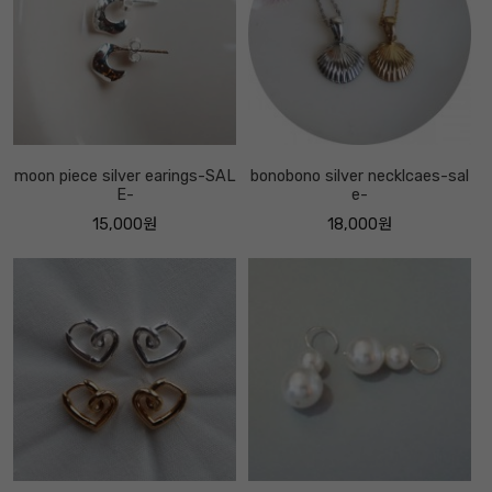
moon piece silver earings-SAL
bonobono silver necklcaes-sal
E-
e-
15,000원
18,000원