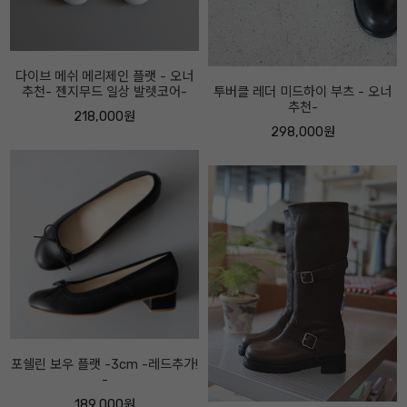
투버클 레더 미드하이 부츠 - 오너
로우 보우 로퍼-5센티 - 오너추천!-
추천-
208,000원
298,000원
마니티 하이업 부츠 -속굽5cm, 2
센티 선택- 오너추천-
358,000원