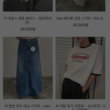
R 데얼스 매듭 원피스 - 말랑텐션
Ado 베이롱 코튼 스커트 -SALE-
굿!-
25,000원
49,000원
M 발렌 워싱 데님 스커트 -sale-
M 카본 링거 코튼탑 - 오너추천- 5