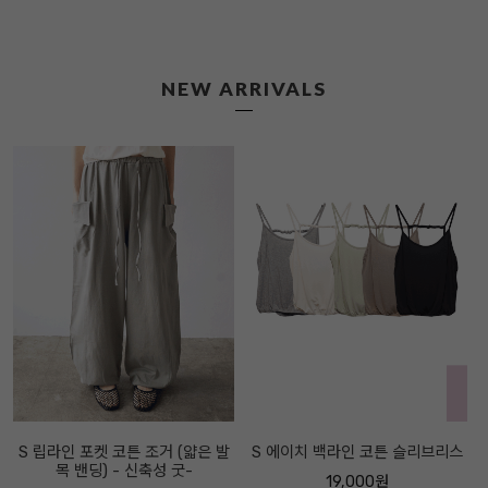
NEW ARRIVALS
S 립라인 포켓 코튼 조거 (얇은 발
S 에이치 백라인 코튼 슬리브리스
목 밴딩) - 신축성 굿-
19,000원