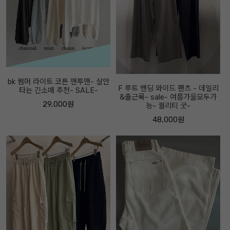
bk 썸머 라이트 코튼 맨투맨- 살안
F 루트 밴딩 와이드 팬츠 - 데일리
타는 긴소매 추천- SALE-
&출근룩- sale- 여름가을모두가
29,000원
능- 퀄리티 굿-
48,000원