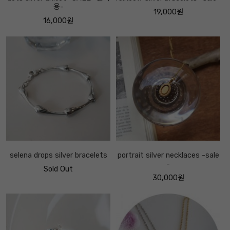
용-
19,000원
16,000원
selena drops silver bracelets
portrait silver necklaces -sale
-
Sold Out
30,000원