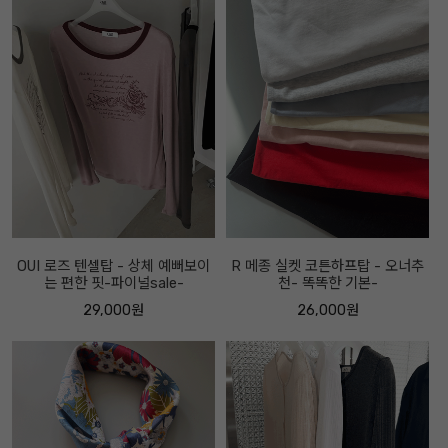
OUI 로즈 텐셀탑 - 상체 예뻐보이
R 메종 실켓 코튼하프탑 - 오너추
는 편한 핏-파이널sale-
천- 똑똑한 기본-
29,000원
26,000원