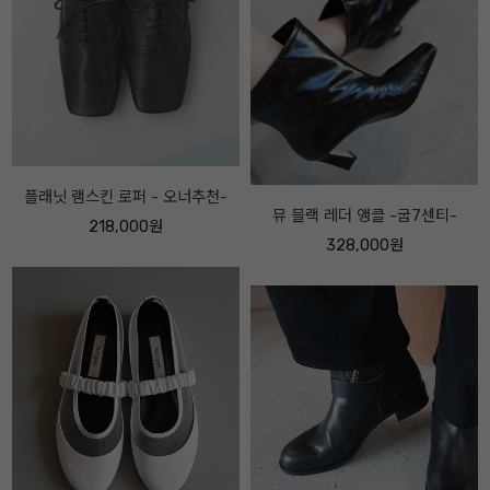
아베끄메이드 FF 메리제인 레더 스
뮤 블랙 레더 앵클 -굽7센티-
니커즈 -보송퍼 ver -
328,000원
228,000원