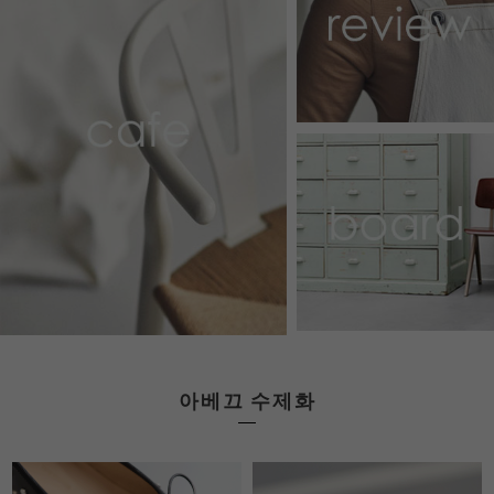
아베끄 수제화