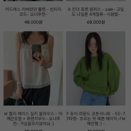
어드레스 리버런던 볼캡 - 빈티지
A 킨더 포켓 원피스 - sale- 고밀
코드- 오너추천-
도 나일론 4계절용- 시원템-
48,000원
68,000원
W 젤리 레이스 실키 블라우스 - 어
F 듀이 라운드 코튼사니트 - 55~7
깨끈조절 + 프렌치무드- 오너추
7타켓- 흐르는 핏 예쁜 베이직-FW
천- 가슴들뜨지않아요 :)
재진행 :) -