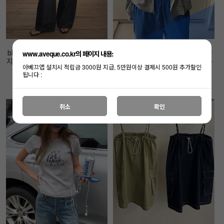
www.aveque.co.kr의 페이지 내용:
bk 린넨 블루워싱 데님 - 한여름까
ROW 라이트 후드 집업 - 심플 찰
지 가볍게- 탄탄밴딩-오너추천- 핏
랑이는 후드 드물어요- 오너추천-
아베끄앱 설치시 적립금 3000원 지급, 5만원이상 결제시 500원 추가할인
보장-
재입고 :)
됩니다 :
65,000원
59,000원
취소
확인