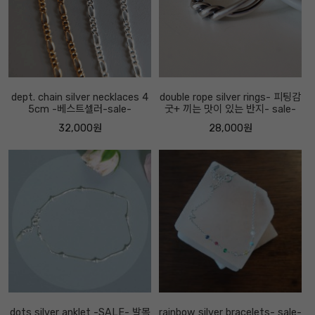
dept. chain silver necklaces 4
double rope silver rings- 피팅감
5cm -베스트셀러-sale-
굿+ 끼는 맛이 있는 반지- sale-
32,000원
28,000원
dots silver anklet -SALE- 발목
rainbow silver bracelets- sale-