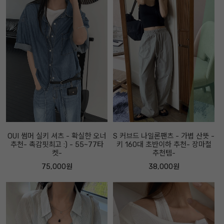
OUI 썸머 실키 셔츠 - 확실한 오너
S 커브드 나일론팬츠 - 가볍 산뜻 -
추천- 촉감핏최고 :) - 55~77타
키 160대 초반이하 추천- 장마철
켓-
추천템-
75,000원
38,000원