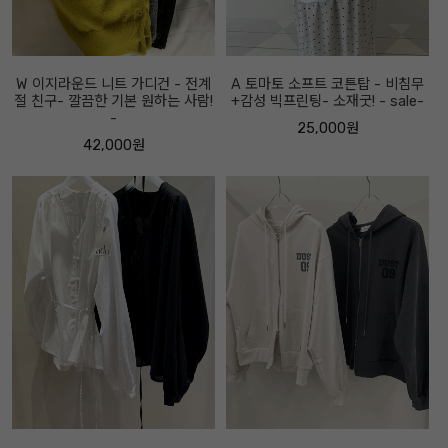
W 이지라운드 니트 가디건 - 전계
A 토마토 소프트 코튼탑 - 비침무
절 친구- 깔끔한 기본 원하는 사람!
+감성 빅프린팅- 소재굿! - sale-
-
25,000원
42,000원