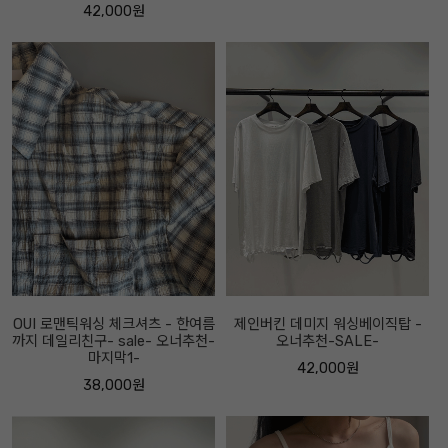
42,000원
OUI 로맨틱워싱 체크셔츠 - 한여름
제인버킨 데미지 워싱베이직탑 -
까지 데일리친구- sale- 오너추천-
오너추천-SALE-
마지막1-
42,000원
38,000원