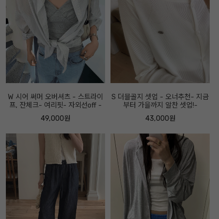
W 시어 써머 오버셔츠 - 스트라이
S 더블골지 셋업 - 오너추천- 지금
프, 잔체크- 여리핏- 자외선off -
부터 가을까지 알찬 셋업!-
49,000원
43,000원