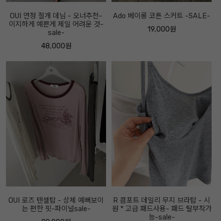
OUI 연청 절개 데님 - 오너추천-
Ado 베이롱 코튼 스커트 -SALE-
이지하게 예쁜게 제일 어려운 것-
19,000원
sale-
48,000원
OUI 로즈 텐셀탑 - 상체 예뻐보이
R 콤포트 데일리 무지 브라탑 - 시
는 편한 핏-파이널sale-
원 * 고급 패드사용- 패드 탈부착가
능-sale-