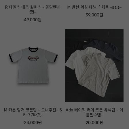
R 데얼스 매듭 원피스 - 말랑텐션
M 발렌 워싱 데님 스커트 -sale-
굿!-
39,000원
49,000원
M 카본 링거 코튼탑 - 오너추천- 5
Ado 베이직 써머 코튼 유넥탑 - 여
5~77타켓-
름필수템-
24,000원
20,000원