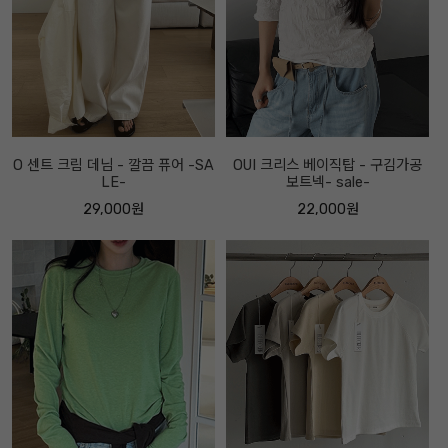
O 센트 크림 데님 - 깔끔 퓨어 -SA
OUI 크리스 베이직탑 - 구김가공
LE-
보트넥- sale-
29,000원
22,000원