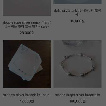
dots silver anklet -SALE- 발목
용-
16,000원
double rope silver rings- 피팅감
굿+ 끼는 맛이 있는 반지- sale-
28,000원
rainbow silver bracelets- sale-
selena drops silver bracelets
19,000원
180,000원