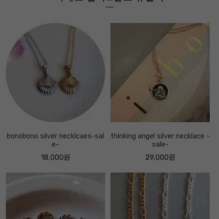
bonobono silver necklcaes-sal
thinking angel silver necklace -
e-
sale-
18,000원
29,000원