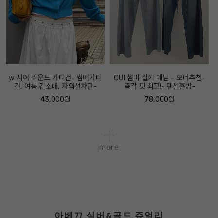
w 시어 라운드 가디건- 썸머가디
OUI 썸머 실키 데님 - 오너추천-
건, 여름 긴소매, 자외선차단-
촉감 핏 최고!- 텐셀혼방-
43,000원
78,000원
more
아베끄 실버&골드 쥬얼리