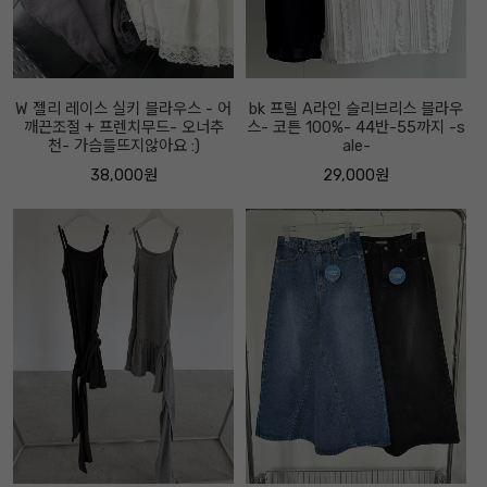
W 젤리 레이스 실키 블라우스 - 어
bk 프릴 A라인 슬리브리스 블라우
깨끈조절 + 프렌치무드- 오너추
스- 코튼 100%- 44반-55까지 -s
천- 가슴들뜨지않아요 :)
ale-
38,000원
29,000원