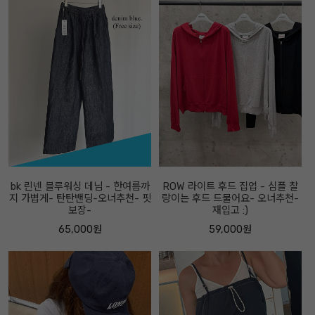
bk 린넨 블루워싱 데님 - 한여름까
ROW 라이트 후드 집업 - 심플 찰
지 가볍게- 탄탄밴딩-오너추천- 핏
랑이는 후드 드물어요- 오너추천-
보장-
재입고 :)
65,000원
59,000원