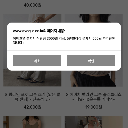
48,000원
www.aveque.co.kr의 페이지 내용:
아베끄앱 설치시 적립금 3000원 지급, 5만원이상 결제시 500원 추가할인
됩니다 :
취소
확인
S 립라인 포켓 코튼 조거 (얇은 발
S 에이치 백라인 코튼 슬리브리스
목 밴딩) - 신축성 굿-
- 데일리&운동룩 커버업-
42,000원
19,000원