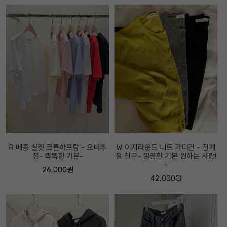
R 메종 실켓 코튼하프탑 - 오너추
W 이지라운드 니트 가디건 - 전계
천- 똑똑한 기본-
절 친구- 깔끔한 기본 원하는 사람!
-
26,000원
42,000원