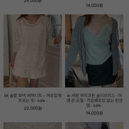
29,000원
14,000원
bk 슬랍 유넥 써머니트 - 여유있게
w 셔링 무지코튼 슬리브리스 -어
흐르는 핏- sale-
깨 끈 조절- 가슴배조임 없는 편안
템- sale-
22,000원
14,000원