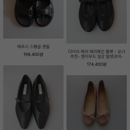
다이브 메쉬 메리제인 플랫 - 오너
추천- 젠지무드 일상 발렛코어-
포지 이탈리안 레더 부츠 - 롱부터
앵클까지 - 오너추천- 굽 4센티
174,400원
310,400원