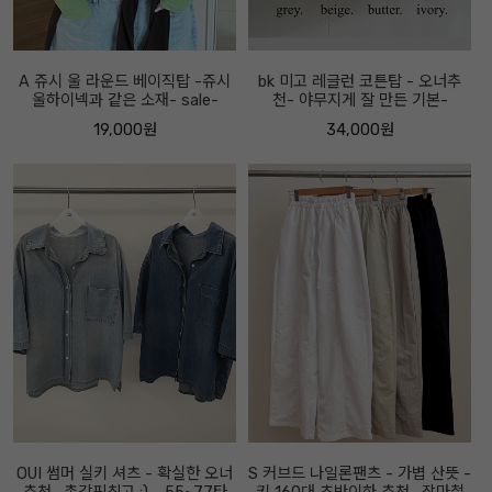
A 쥬시 울 라운드 베이직탑 -쥬시
bk 미고 레글런 코튼탑 - 오너추
울하이넥과 같은 소재- sale-
천- 야무지게 잘 만든 기본-
19,000원
34,000원
OUI 썸머 실키 셔츠 - 확실한 오너
S 커브드 나일론팬츠 - 가볍 산뜻 -