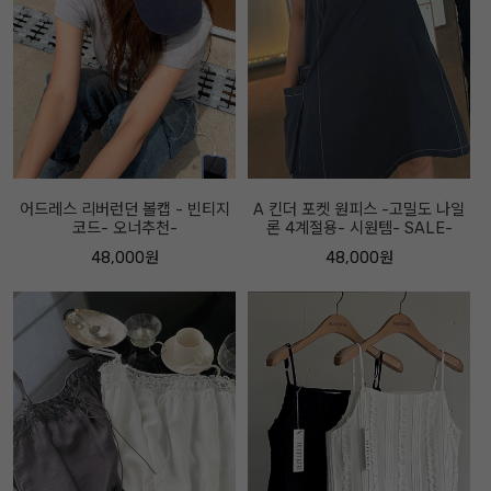
어드레스 리버런던 볼캡 - 빈티지
A 킨더 포켓 원피스 -고밀도 나일
코드- 오너추천-
론 4계절용- 시원템- SALE-
48,000원
48,000원