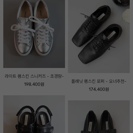
플래닛 램스킨 로퍼 - 오너추천-
투버클 레더 미드하이 부츠 - 오너
추천-
174,400원
238,400원