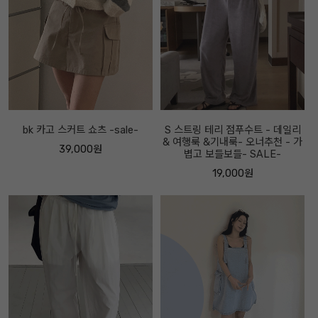
bk 카고 스커트 쇼츠 -sale-
S 스트링 테리 점푸수트 - 데일리
& 여행룩 &기내룩- 오너추천 - 가
39,000원
볍고 보들보들- SALE-
19,000원