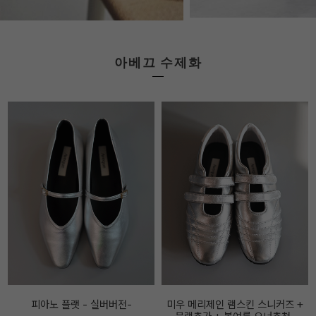
아베끄 수제화
미우 메리제인 램스킨 스니커즈 +
아메끄메이드 FF 메리제인 레더 스