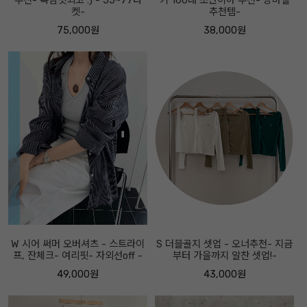
추천- 촉감핏최고 :) - 55~77타
키 160대 초반이하 추천- 장마철
켓-
추천템-
75,000원
38,000원
W 시어 써머 오버셔츠 - 스트라이
S 더블골지 셋업 - 오너추천- 지금
프, 잔체크- 여리핏- 자외선off -
부터 가을까지 알찬 셋업!-
49,000원
43,000원