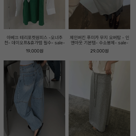
아베끄 테리포켓원피스 -오너추
제인버킨 푸미카 무지 오버탑 - 인
천- 데이오프&휴가템 필수- sale-
앤아웃 기본템- 수소봉제- sale-
19,000원
29,000원