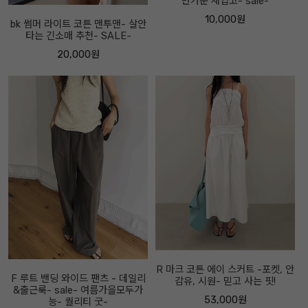
반가운 재입고- sale-
10,000원
bk 썸머 라이트 코튼 맨투맨- 살안
타는 긴소매 추천- SALE-
20,000원
R 마크 코튼 에이 스커트 -포켓, 안
F 루트 밴딩 와이드 팬츠 - 데일리
감유, 시원- 믿고 사는 핏!
&출근룩- sale- 여름가을모두가
53,000원
능- 퀄리티 굿-