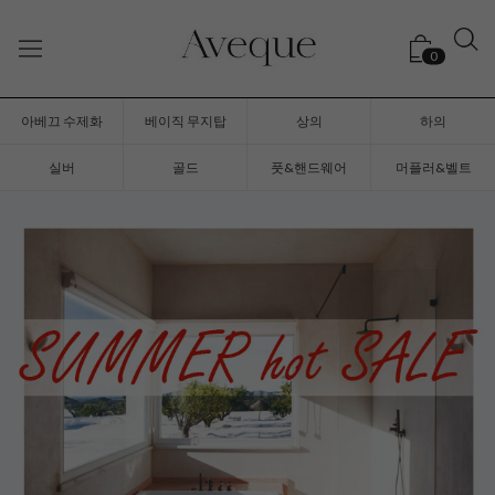
0
아베끄 수제화
베이직 무지탑
상의
하의
실버
골드
풋&핸드웨어
머플러&벨트