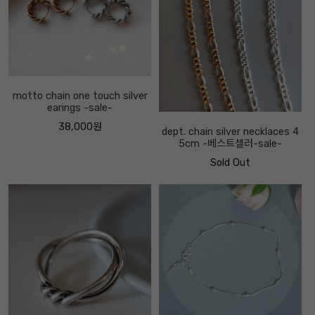
motto chain one touch silver
earings -sale-
38,000원
dept. chain silver necklaces 4
5cm -베스트셀러-sale-
Sold Out