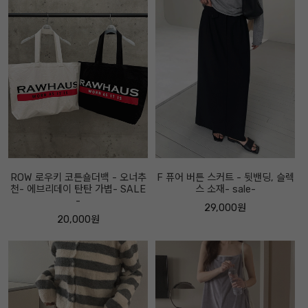
ROW 로우키 코튼숄더백 - 오너추
F 퓨어 버튼 스커트 - 뒷밴딩, 슬렉
천- 에브리데이 탄탄 가볍- SALE
스 소재- sale-
-
29,000원
20,000원