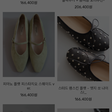
블랙추가 + 봄여름 오너추천-
니커즈 -오너추천- 시그니처디자
인-
206,400원
174,400원
스터드 램스킨 플랫 - 엣지 쏘 나이
스!_
뮤 블랙 레더 앵클 -굽7센티-
166,400원
262,400원