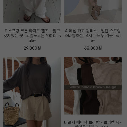
F 스프링 코튼 와이드 팬츠 - 얇고
A 데님 카고 원피스 - 밑단 스트링
엣지있는 핏- 고밀도코튼 100%- s
스타일조절- 4시즌 모두 가능- sal
ale-
e-
29,000원
68,000원
U 골지 베이직 브라탑 - 브라캡 유-