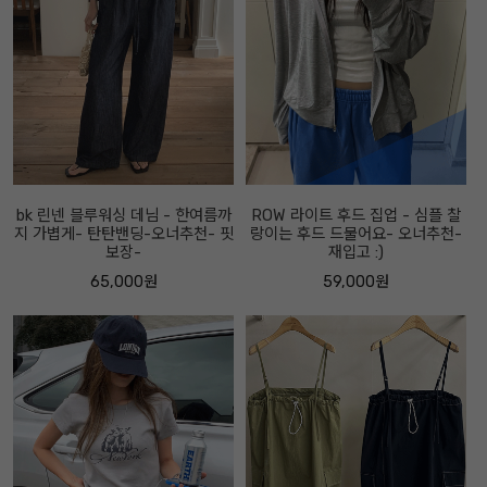
bk 린넨 블루워싱 데님 - 한여름까
ROW 라이트 후드 집업 - 심플 찰
지 가볍게- 탄탄밴딩-오너추천- 핏
랑이는 후드 드물어요- 오너추천-
보장-
재입고 :)
65,000원
59,000원