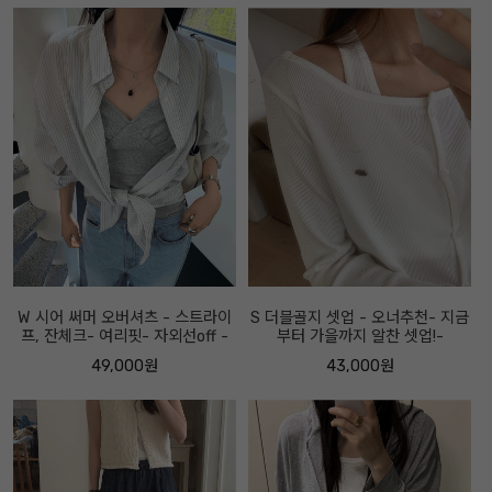
W 시어 써머 오버셔츠 - 스트라이
S 더블골지 셋업 - 오너추천- 지금
프, 잔체크- 여리핏- 자외선off -
부터 가을까지 알찬 셋업!-
49,000원
43,000원