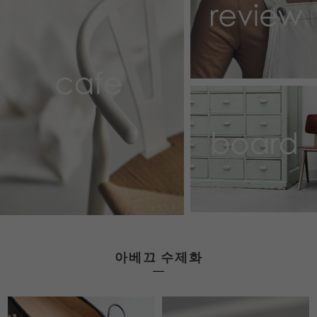
아베끄 수제화