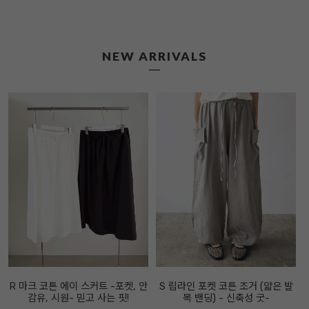
NEW ARRIVALS
R 마크 코튼 에이 스커트 -포켓, 안
S 립라인 포켓 코튼 조거 (얇은 발
감유, 시원- 믿고 사는 핏!
목 밴딩) - 신축성 굿-