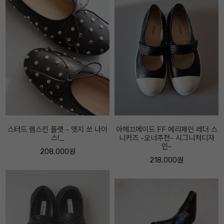
아메끄메이드 FF 메리제인 레더 스
아베끄메이드 FF 스트링 스니커즈
니커즈 -오너추천- 시그니처디자
베이지콤비
인-
218,000원
218,000원