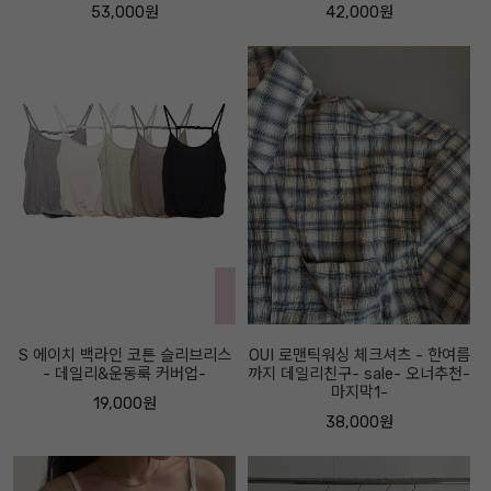
53,000원
42,000원
S 에이치 백라인 코튼 슬리브리스
OUI 로맨틱워싱 체크셔츠 - 한여름
- 데일리&운동룩 커버업-
까지 데일리친구- sale- 오너추천-
마지막1-
19,000원
38,000원