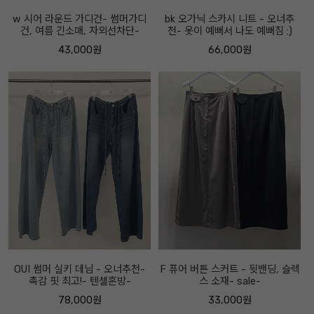
w 시어 라운드 가디건- 썸머가디
bk 오가닉 스카시 니트 - 오너추
건, 여름 긴소매, 자외선차단-
천- 옷이 예뻐서 나도 예뻐짐 :)
43,000원
66,000원
OUI 썸머 실키 데님 - 오너추천-
F 퓨어 버튼 스커트 - 뒷밴딩, 슬렉
촉감 핏 최고!- 텐셀혼방-
스 소재- sale-
78,000원
33,000원