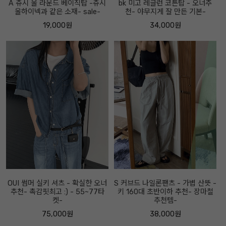
A 쥬시 울 라운드 베이직탑 -쥬시
bk 미고 레글런 코튼탑 - 오너추
울하이넥과 같은 소재- sale-
천- 야무지게 잘 만든 기본-
19,000원
34,000원
OUI 썸머 실키 셔츠 - 확실한 오너
S 커브드 나일론팬츠 - 가볍 산뜻 -
추천- 촉감핏최고 :) - 55~77타
키 160대 초반이하 추천- 장마철
켓-
추천템-
75,000원
38,000원