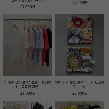
볍고 보들보들- SALE-
29,000원
29,000원
R 메종 실켓 코튼하프탑 - 오너추
재팬 버터 플로 코튼 손수건 & 스카
천- 똑똑한 기본-
프 -sale-
26,000원
20,000원