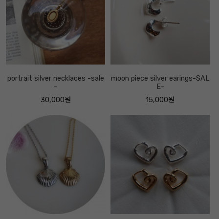
portrait silver necklaces -sale
moon piece silver earings-SAL
-
E-
30,000원
15,000원