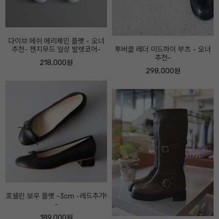
투버클 레더 미드하이 부츠 - 오너
로우 보우 로퍼-5센티 - 오너추천!-
추천-
208,000원
298,000원
마니티 하이업 부츠 -속굽5cm, 2
센티 선택- 오너추천-
358,000원