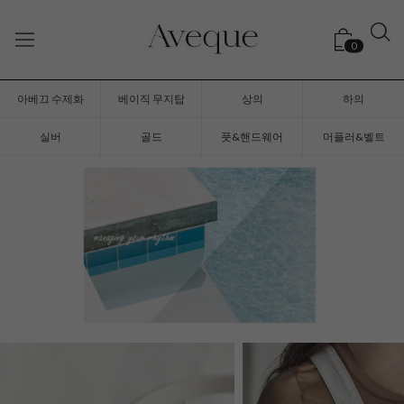
0
아베끄 수제화
베이직 무지탑
상의
하의
실버
골드
풋&핸드웨어
머플러&벨트