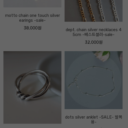
motto chain one touch silver
earings -sale-
38,000원
dept. chain silver necklaces 4
5cm -베스트셀러-sale-
32,000원
dots silver anklet -SALE- 발목
용-