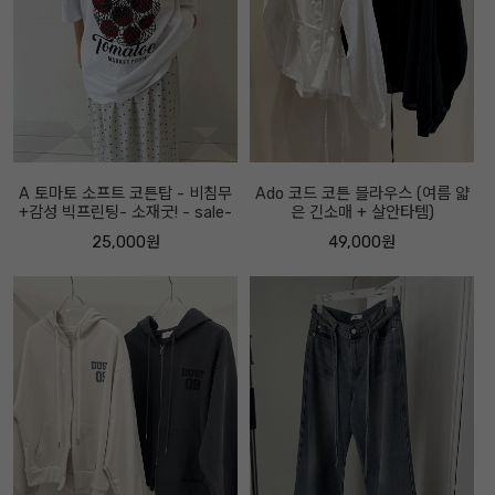
A 토마토 소프트 코튼탑 - 비침무
Ado 코드 코튼 블라우스 (여름 얇
+감성 빅프린팅- 소재굿! - sale-
은 긴소매 + 살안타템)
25,000원
49,000원