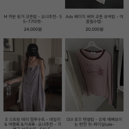
M 카본 링거 코튼탑 - 오너추천- 5
Ado 베이직 써머 코튼 유넥탑 - 여
5~77타켓-
름필수템-
24,000원
20,000원
S 스트링 테리 점푸수트 - 데일리
OUI 로즈 텐셀탑 - 상체 예뻐보이
& 여행룩 &기내룩- 오너추천 - 가
는 편한 핏-파이널sale-