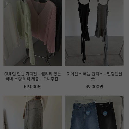
OUI 럽 린넨 가디건 - 퀄리티 있는
R 데얼스 매듭 원피스 - 말랑텐션
국내 소량 제작 제품 - 오너추천-
굿!-
59,000원
49,000원