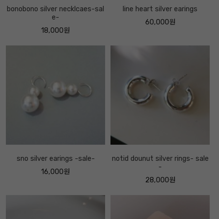
bonobono silver necklcaes-sal
line heart silver earings
e-
60,000원
18,000원
sno silver earings -sale-
notid dounut silver rings- sale
-
16,000원
28,000원