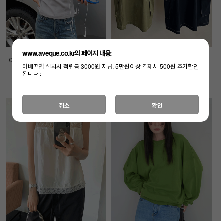
www.aveque.co.kr의 페이지 내용:
어드레스 리버런던 볼캡 - 빈티지
A 킨더 포켓 원피스 - sale- 고밀
아베끄앱 설치시 적립금 3000원 지급, 5만원이상 결제시 500원 추가할인
코드- 오너추천-
도 나일론 4계절용- 시원템-
됩니다 :
48,000원
68,000원
취소
확인