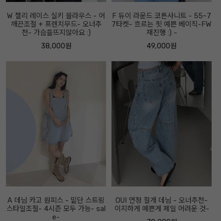
W 젤리 레이스 실키 블라우스 - 어
F 듀이 라운드 코튼사니트 - 55~7
깨끈조절 + 프렌치무드- 오너추
7타켓- 흐르는 핏 예쁜 베이직-FW
천- 가슴들뜨지않아요 :)
재진행 :) -
38,000원
49,000원
A 데님 카고 원피스 - 밑단 스트링
OUI 연청 절개 데님 - 오너추천-
스타일조절- 4시즌 모두 가능- sal
이지하게 예쁜게 제일 어려운 것-
e-