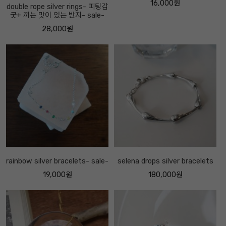
16,000원
double rope silver rings- 피팅감
굿+ 끼는 맛이 있는 반지- sale-
28,000원
rainbow silver bracelets- sale-
selena drops silver bracelets
19,000원
180,000원