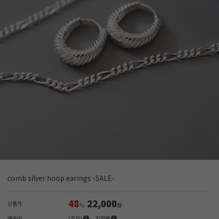
comb silver hoop earings -SALE-
48
22,000
상품가
%
원
배송비
(조건)
지역별