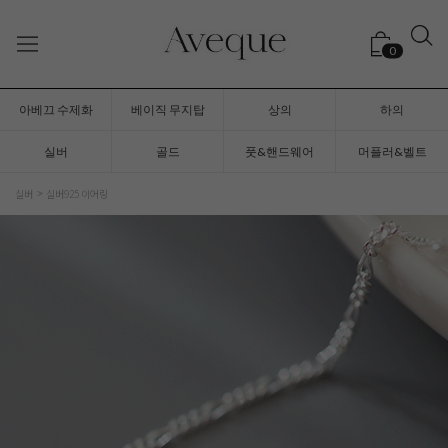
0
아베끄 수제화
베이직 무지탑
상의
하의
실버
골드
풋&핸드웨어
머플러&벨트
실버
실버925 이어링