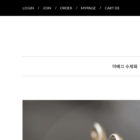
LOGIN
/
JOIN
/
ORDER
/
MYPAGE
/
CART (
0
)
아베끄 수제화