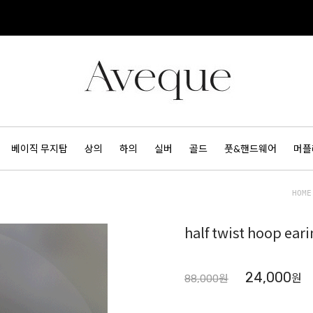
베이직 무지탑
상의
하의
실버
골드
풋&핸드웨어
머플
HOME
half twist hoop eari
24,000
원
88,000원