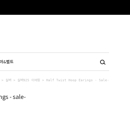
러&벨트
>
실버
>
실버925 이어링
> Half Twist Hoop Earings - Sale-
ngs - sale-